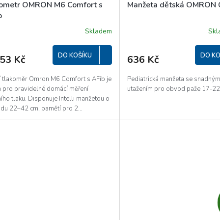
ometr OMRON M6 Comfort s
Manžeta dětská OMRON
A
b
R
Skladem
Sk
M
DO KOŠÍKU
DO KO
453 Kč
636 Kč
A
í tlakoměr Omron M6 Comfort s AFib je
Pediatrická manžeta se snadný
n pro pravidelné domácí měření
utažením pro obvod paže 17-22
ího tlaku. Disponuje Intelli manžetou o
du 22–42 cm, pamětí pro 2...