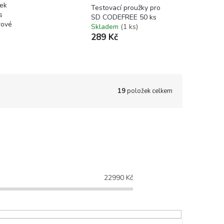
ek
Testovací proužky pro
s
SD CODEFREE 50 ks
rové
Skladem
(1 ks)
289 Kč
19
položek celkem
22990
Kč