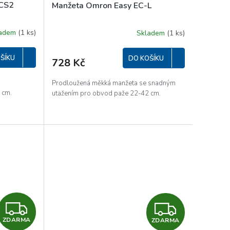
 CS2
Manžeta Omron Easy EC-L
ladem
(1 ks)
Skladem
(1 ks)
ŠÍKU
DO KOŠÍKU
728 Kč
m
Prodloužená měkká manžeta se snadným
 cm.
utažením pro obvod paže 22-42 cm.
Z
Z
ZDARMA
ZDARMA
D