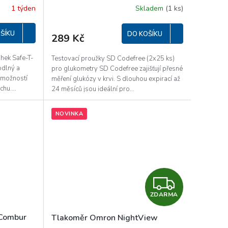
1 týden
Skladem
(1 ks)
ŠÍKU
DO KOŠÍKU
289 Kč
hek Safe-T-
Testovací proužky SD Codefree (2x25 ks)
odlný a
pro glukometry SD Codefree zajišťují přesné
 možností
měření glukózy v krvi. S dlouhou expirací až
hu....
24 měsíců jsou ideální pro...
NOVINKA
Z
ZDARMA
D
 Combur
Tlakoměr Omron NightView
A