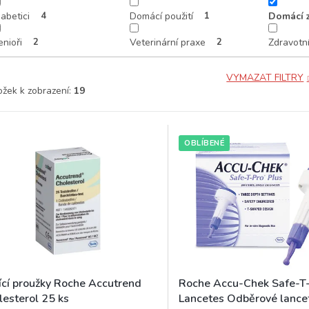
abetici
4
Domácí použití
1
Domácí 
enioři
2
Veterinární praxe
2
Zdravotní
VYMAZAT FILTRY
ožek k zobrazení:
19
OBLÍBENÉ
ící proužky Roche Accutrend
Roche Accu-Chek Safe-T-
lesterol 25 ks
Lancetes Odběrové lance