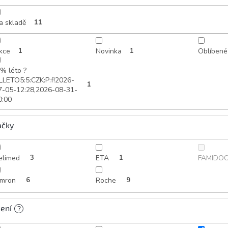
a skladě
11
kce
1
Novinka
1
Oblíbené
 % léto ?
_LETO5:5:CZK:P:f!2026-
1
7-05-12:28,2026-08-31-
0:00
ačky
elimed
3
ETA
1
FAMIDO
mron
6
Roche
9
ení
?