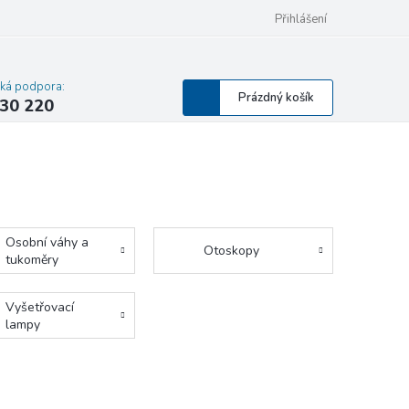
mace a výměna
Hodnocení obchodu
Zdravotnický prostředek
Přihlášení
Ser
cká podpora:
Nákupní
Prázdný košík
30 220
košík
Osobní váhy a
Otoskopy
tukoměry
Vyšetřovací
lampy