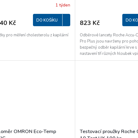
1 týden
ěrné
Průměrné
ocení
hodnocení
uktu
produktu
DO KOŠÍKU
DO KO
440 Kč
823 Kč
je
4,9
z
ky pro měření cholesterolu z kapilární
Odběrové lancety Roche Accu-C
5
Pro Plus jsou navrženy pro poh
diček.
hvězdiček.
bezpečný odběr kapilární krve s
nastavení tří různých hloubek vpic
loměr OMRON Eco-Temp
Testovací proužky Roche