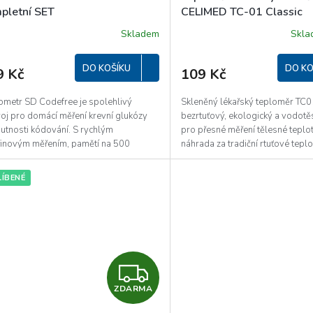
pletní SET
CELIMED TC-01 Classic
Skladem
Skl
DO KOŠÍKU
DO KO
9 Kč
109 Kč
ometr SD Codefree je spolehlivý
Skleněný lékařský teploměr TC0
roj pro domácí měření krevní glukózy
bezrtuťový, ekologický a vodotě
utnosti kódování. S rychlým
pro přesné měření tělesné teplo
řinovým měřením, pamětí na 500
náhrada za tradiční rtuťové tepl
t a...
ÍBENÉ
Z
ZDARMA
D