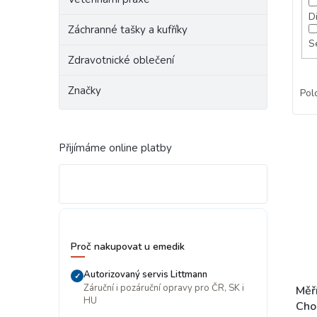
Di
Záchranné tašky a kufříky
S
Zdravotnické oblečení
Značky
Pol
V
Přijímáme online platby
ý
p
i
s
p
r
o
Proč nakupovat u emedik
d
u
Autorizovaný servis Littmann
✓
Záruční i pozáruční opravy pro ČR, SK i
k
Měř
HU
t
Cho