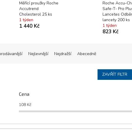
Měřící proužky Roche
Roche Accu-Ch
Accutrend
Safe-T- Pro Plu
Cholesterol 25 ks
Lancetes Odbě
1 týden
lancety 200 ks
1 440 Kč
1 týden
823 Kč
prodávanější
Nejlevnější
Nejdražší
Abecedně
ZAVŘÍT FILTR
Cena
108
Kč