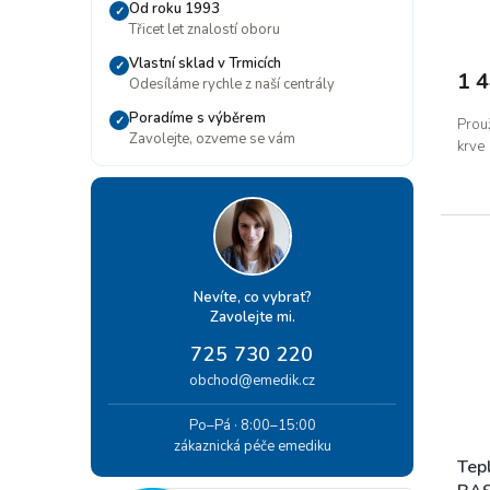
ů
Od roku 1993
✓
Prům
Třicet let znalostí oboru
hodn
prod
Vlastní sklad v Trmicích
✓
1 
je
Odesíláme rychle z naší centrály
5,0
Poradíme s výběrem
✓
z
Prouž
Zavolejte, ozveme se vám
5
krve
hvěz
Nevíte, co vybrat?
Zavolejte mi.
725 730 220
obchod@emedik.cz
Po–Pá · 8:00–15:00
zákaznická péče emediku
Tep