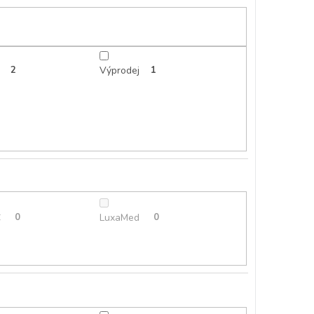
2
Výprodej
1
C
0
LuxaMed
0