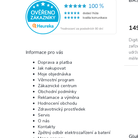
BAS
Prům
hodn
prod
14
je
5,0
z
Digit
5
zaříz
hvěz
Informace pro vás
udržo
měřen
Doprava a platba
Jak nakupovat
Moje objednávka
Věrnostní program
Zákaznické centrum
Obchodní podmínky
Reklamace a výměna
Hodnocení obchodu
Zdravotnický prostředek
Servis
O nás
Kontakty
Zpětný odběr elektrozařízení a baterií
Glu