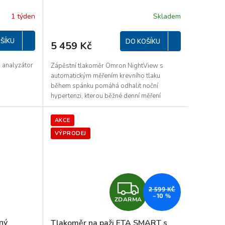
R
1 týden
Skladem
M
ŠÍKU
DO KOŠÍKU
5 459 Kč
A
 analyzátor
Zápěstní tlakoměr Omron NightView s
automatickým měřením krevního tlaku
během spánku pomáhá odhalit noční
hypertenzi, kterou běžné denní měření
přehlédne....
AKCE
VÝPRODEJ
Z
2 599 KČ
–10 %
ZDARMA
D
ný
Tlakoměr na paži ETA SMART s