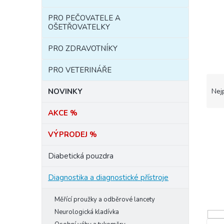
e
PRO PEČOVATELE A
l
OŠETŘOVATELKY
PRO ZDRAVOTNÍKY
PRO VETERINÁŘE
Ř
a
NOVINKY
Nej
z
e
AKCE %
n
í
VÝPRODEJ %
p
r
Diabetická pouzdra
o
d
Diagnostika a diagnostické přístroje
u
k
Měřící proužky a odběrové lancety
t
Neurologická kladívka
ů