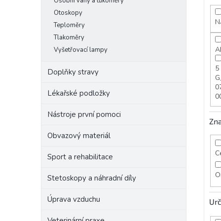
Osobní váhy a tukoměry
Otoskopy
N
Teploměry
Tlakoměry
A
Vyšetřovací lampy
5
Doplňky stravy
G
0
Lékařské podložky
0
Nástroje první pomoci
Zn
Obvazový materiál
C
Sport a rehabilitace
O
Stetoskopy a náhradní díly
Úprava vzduchu
Urč
Veterinární praxe