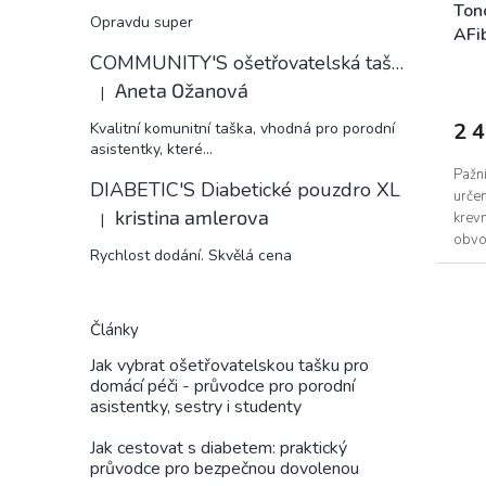
Ton
Opravdu super
AFi
COMMUNITY'S ošetřovatelská taška
Aneta Ožanová
|
Hodnocení produktu je 5 z 5 hvězdiček.
2 
Kvalitní komunitní taška, vhodná pro porodní
asistentky, které...
Pažn
DIABETIC'S Diabetické pouzdro XL
urče
kristina amlerova
krevn
|
Hodnocení produktu je 5 z 5 hvězdiček.
obvo
Rychlost dodání. Skvělá cena
Články
Jak vybrat ošetřovatelskou tašku pro
domácí péči - průvodce pro porodní
asistentky, sestry i studenty
Jak cestovat s diabetem: praktický
průvodce pro bezpečnou dovolenou