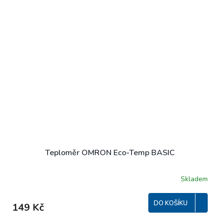
Teploměr OMRON Eco-Temp BASIC
Skladem
Průměrné
hodnocení
produktu
DO KOŠÍKU
149 Kč
je
5,0