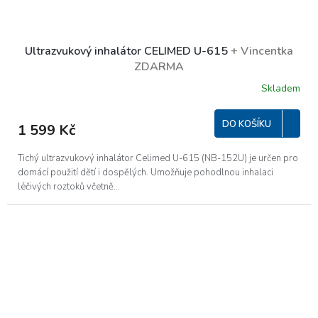
Ultrazvukový inhalátor CELIMED U-615
+ Vincentka
ZDARMA
Skladem
Průměrné
hodnocení
produktu
DO KOŠÍKU
1 599 Kč
je
5,0
z
Tichý ultrazvukový inhalátor Celimed U-615 (NB-152U) je určen pro
5
domácí použití dětí i dospělých. Umožňuje pohodlnou inhalaci
hvězdiček.
léčivých roztoků včetně...