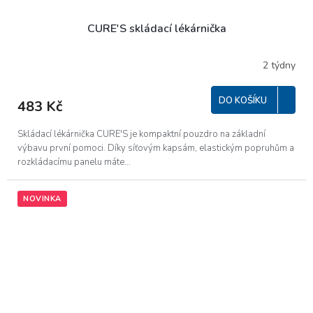
CURE'S skládací lékárnička
2 týdny
DO KOŠÍKU
483 Kč
Skládací lékárnička CURE'S je kompaktní pouzdro na základní
výbavu první pomoci. Díky síťovým kapsám, elastickým popruhům a
rozkládacímu panelu máte...
NOVINKA