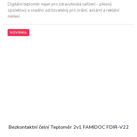
z
Digitální teploměr nejen pro zdravotnická zařízení – přesný,
5
spolehlivý a snadno udržovatelný pro orální, axilární a rektální
hvězdiček.
měření.
NOVINKA
Bezkontaktní čelní Teploměr 2v1 FAMIDOC FDIR-V22