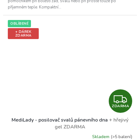
pomocníkem při bolesti zad, svalů nebo při prosté touze po
příjemném teple. Kompaktní...
OBLÍBENÉ
+ DÁREK
ZDARMA
Z
ZDARMA
D
MediLady - posilovač svalů pánevního dna
+ hřejivý
A
gel ZDARMA
R
Skladem
(>5 balení)
Průměrné