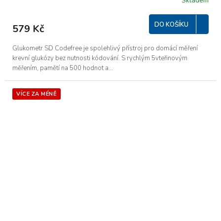
Skladem
DO KOŠÍKU
579 Kč
Glukometr SD Codefree je spolehlivý přístroj pro domácí měření
krevní glukózy bez nutnosti kódování. S rychlým 5vteřinovým
měřením, pamětí na 500 hodnot a...
VÍCE ZA MÉNĚ