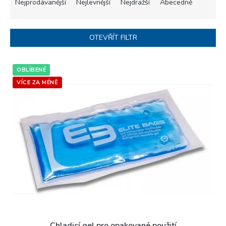
a
Nejprodávanější
Nejlevnější
Nejdražší
Abecedně
z
e
n
OTEVŘÍT FILTR
í
p
V
r
OBLÍBENÉ
ý
o
p
VÍCE ZA MÉNĚ
d
i
u
s
k
p
t
r
ů
o
d
u
k
t
ů
Chladicí gel pro opakované použití