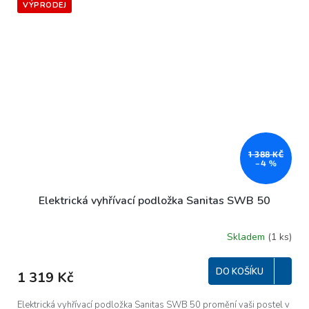
VÝPRODEJ
1 388 KČ
–4 %
Elektrická vyhřívací podložka Sanitas SWB 50
Skladem
(1 ks)
Průměrné
hodnocení
produktu
DO KOŠÍKU
1 319 Kč
je
5,0
z
Elektrická vyhřívací podložka Sanitas SWB 50 promění vaši postel v