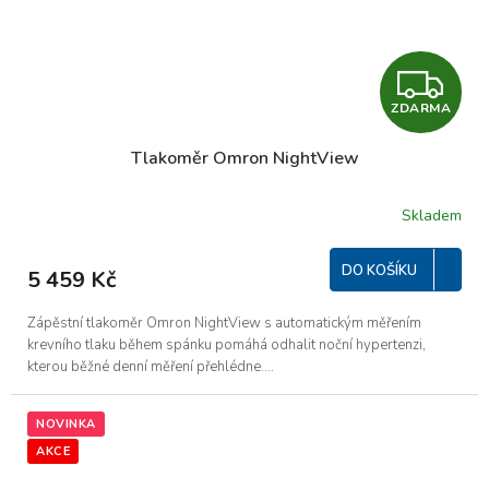
Z
ZDARMA
D
Tlakoměr Omron NightView
A
R
Skladem
M
DO KOŠÍKU
5 459 Kč
A
Zápěstní tlakoměr Omron NightView s automatickým měřením
krevního tlaku během spánku pomáhá odhalit noční hypertenzi,
kterou běžné denní měření přehlédne....
NOVINKA
AKCE