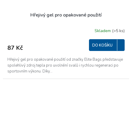
Hřejivý gel pro opakované použití
Skladem
(>5 ks)
Průměrné
hodnocení
produktu
DO KOŠÍKU
87 Kč
je
5,0
z
Hřejivý gel pro opakované použití od značky Elite Bags představuje
5
spolehlivý zdroj tepla pro uvolnění svalů i rychlou regeneraci po
hvězdiček.
sportovním výkonu. Díky...