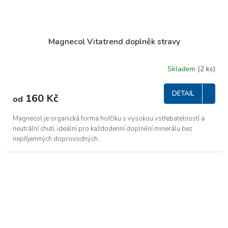
Magnecol Vitatrend doplněk stravy
Skladem
(2 ks)
DETAIL
160 Kč
od
Magnecol je organická forma hořčíku s vysokou vstřebatelností a
neutrální chutí, ideální pro každodenní doplnění minerálu bez
nepříjemných doprovodných...