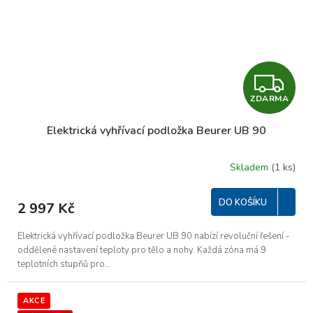
Z
ZDARMA
D
Elektrická vyhřívací podložka Beurer UB 90
A
R
Skladem
(1 ks)
M
DO KOŠÍKU
2 997 Kč
A
Elektrická vyhřívací podložka Beurer UB 90 nabízí revoluční řešení -
oddělené nastavení teploty pro tělo a nohy. Každá zóna má 9
teplotních stupňů pro...
AKCE