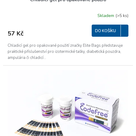
Skladem
(>5 ks)
Průměrné
hodnocení
produktu
DO KOŠÍKU
57 Kč
je
5,0
z
Chladicí gel pro opakované použití značky Elite Bags představuje
5
praktické příslušenství pro izotermické tašky, diabetická pouzdra,
hvězdiček.
ampulária či chladicí...