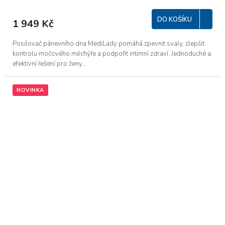
hodnocení
M
produktu
DO KOŠÍKU
1 949 Kč
je
A
5,0
z
Posilovač pánevního dna MediLady pomáhá zpevnit svaly, zlepšit
5
kontrolu močového měchýře a podpořit intimní zdraví. Jednoduché a
hvězdiček.
efektivní řešení pro ženy...
NOVINKA