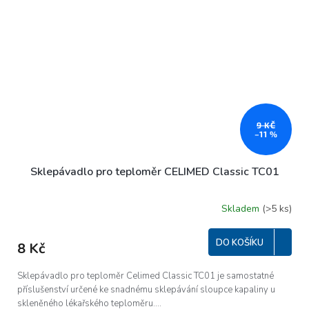
9 KČ
–11 %
Sklepávadlo pro teploměr CELIMED Classic TC01
Skladem
(>5 ks)
DO KOŠÍKU
8 Kč
Sklepávadlo pro teploměr Celimed Classic TC01 je samostatné
příslušenství určené ke snadnému sklepávání sloupce kapaliny u
skleněného lékařského teploměru....