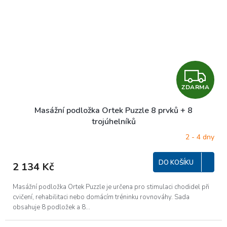
Z
ZDARMA
D
Masážní podložka Ortek Puzzle 8 prvků + 8
A
trojúhelníků
R
2 - 4 dny
M
DO KOŠÍKU
2 134 Kč
A
Masážní podložka Ortek Puzzle je určena pro stimulaci chodidel při
cvičení, rehabilitaci nebo domácím tréninku rovnováhy. Sada
obsahuje 8 podložek a 8...