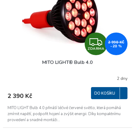
Z
2 990 KČ
–20 %
ZDARMA
D
MITO LIGHT® Bulb 4.0
A
R
2 dny
M
DO KOŠÍKU
2 390 Kč
A
MITO LIGHT Bulb 4.0 přináší léčivé červené světlo, která pomáhá
zmírnit napětí, podpořit hojení a zvýšit energii. Díky kompaktnímu
provedení a snadné montáži...