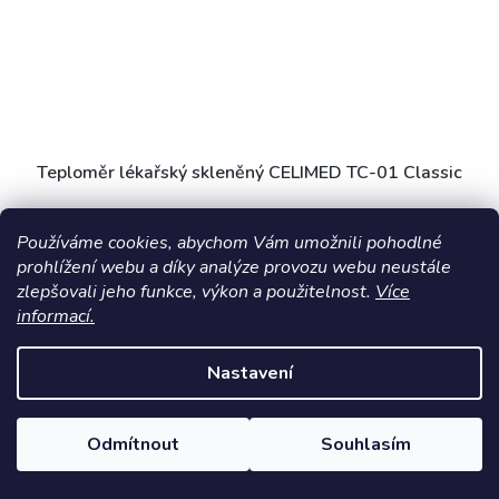
Teploměr lékařský skleněný CELIMED TC-01 Classic
Skladem
(>5 ks)
Používáme cookies, abychom Vám umožnili pohodlné
prohlížení webu a díky analýze provozu webu neustále
DO KOŠÍKU
zlepšovali jeho funkce, výkon a použitelnost.
Více
109 Kč
informací.
Skleněný lékařský teploměr TC01 je bezrtuťový, ekologický a
vodotěsný nástroj pro přesné měření tělesné teploty. Moderní
Nastavení
náhrada za tradiční rtuťové teploměry.
Odmítnout
Souhlasím
AKCE