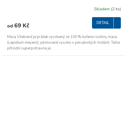
Skladem
(2 ks)
DETAIL
69 Kč
od
Maca Vitatrend je prášek vyrobený ze 100 % kořene rostliny maca
(Lepidium meyenii), pěstované vysoko v peruánských Andách. Tahle
přírodní superpotravina je...