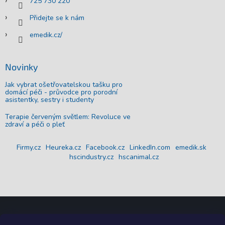
725 730 220
Přidejte se k nám
emedik.cz/
Novinky
Jak vybrat ošetřovatelskou tašku pro
domácí péči - průvodce pro porodní
asistentky, sestry i studenty
Terapie červeným světlem: Revoluce ve
zdraví a péči o pleť
Firmy.cz
Heureka.cz
Facebook.cz
LinkedIn.com
emedik.sk
hscindustry.cz
hscanimal.cz