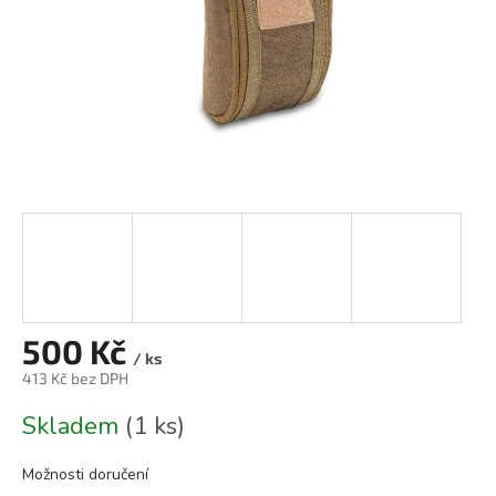
500 Kč
/ ks
413 Kč bez DPH
Měrná
Skladem
(1 ks)
cena:
Možnosti doručení