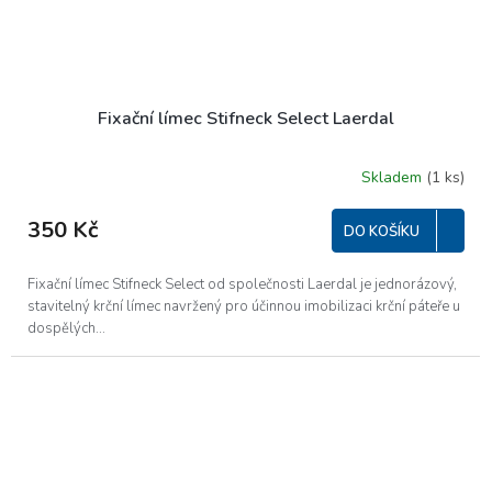
Fixační límec Stifneck Select Laerdal
Skladem
(1 ks)
350 Kč
DO KOŠÍKU
​Fixační límec Stifneck Select od společnosti Laerdal je jednorázový,
stavitelný krční límec navržený pro účinnou imobilizaci krční páteře u
dospělých...