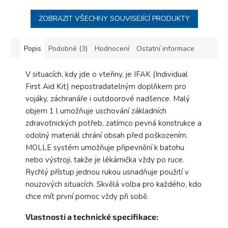
ZOBRAZIT VŠECHNY SOUVISEJÍCÍ PRODUKTY
Popis
Podobné (3)
Hodnocení
Ostatní informace
V situacích, kdy jde o vteřiny, je IFAK (Individual
First Aid Kit) nepostradatelným doplňkem pro
vojáky, záchranáře i outdoorové nadšence. Malý
objem 1 l umožňuje uschování základních
zdravotnických potřeb, zatímco pevná konstrukce a
odolný materiál chrání obsah před poškozením.
MOLLE systém umožňuje připevnění k batohu
nebo výstroji, takže je lékárnička vždy po ruce.
Rychlý přístup jednou rukou usnadňuje použití v
nouzových situacích. Skvělá volba pro každého, kdo
chce mít první pomoc vždy při sobě.
Vlastnosti a technické specifikace: