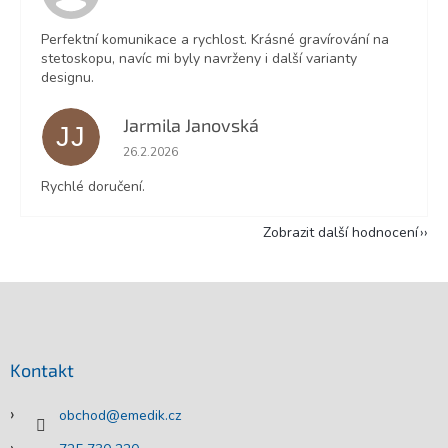
Perfektní komunikace a rychlost. Krásné gravírování na
stetoskopu, navíc mi byly navrženy i další varianty
designu.
Jarmila Janovská
JJ
Hodnocení obchodu je 5 z 5 hvězdiček.
26.2.2026
Rychlé doručení.
Zobrazit další hodnocení
Z
á
p
a
Kontakt
t
í
obchod
@
emedik.cz