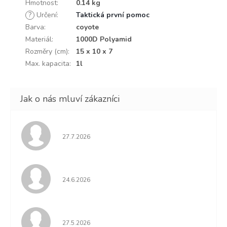
Hmotnost
:
0.14 kg
?
Určení
:
Taktická první pomoc
Barva
:
coyote
Materiál
:
1000D Polyamid
Rozměry (cm)
:
15 x 10 x 7
Max. kapacita
:
1l
Hodnocení obchodu je 5 z 5 hvězdiček.
27.7.2026
Hodnocení obchodu je 5 z 5 hvězdiček.
24.6.2026
Hodnocení obchodu je 5 z 5 hvězdiček.
27.5.2026