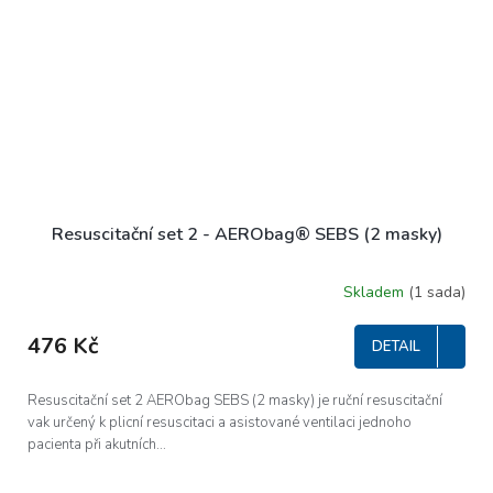
Resuscitační set 2 - AERObag® SEBS (2 masky)
Skladem
(1 sada)
476 Kč
DETAIL
Resuscitační set 2 AERObag SEBS (2 masky) je ruční resuscitační
vak určený k plicní resuscitaci a asistované ventilaci jednoho
pacienta při akutních...