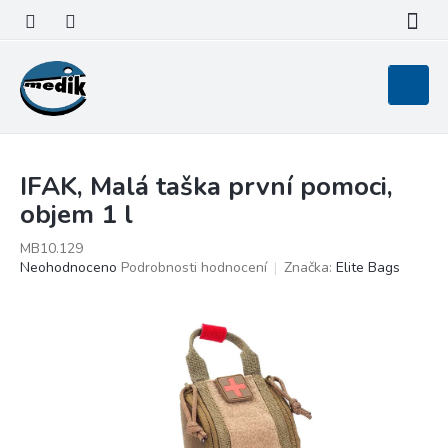
Přejít
na
obsah
Nákupní
košík
IFAK, Malá taška první pomoci,
objem 1 l
MB10.129
Průměrné
Neohodnoceno
Podrobnosti hodnocení
Značka:
Elite Bags
hodnocení
produktu
je
0,0
z
5
hvězdiček.