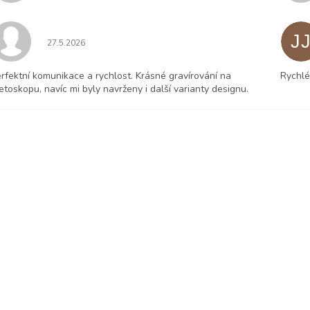
J
Hodnocení obchodu je 5 z 5 hvězdiček.
27.5.2026
rfektní komunikace a rychlost. Krásné gravírování na
Rychlé
etoskopu, navíc mi byly navrženy i další varianty designu.