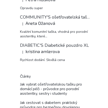
|
Hodnocení produktu je 5 z 5 hvězdiček.
Opravdu super
COMMUNITY'S ošetřovatelská taška
Aneta Ožanová
|
Hodnocení produktu je 5 z 5 hvězdiček.
Kvalitní komunitní taška, vhodná pro porodní
asistentky, které...
DIABETIC'S Diabetické pouzdro XL
kristina amlerova
|
Hodnocení produktu je 5 z 5 hvězdiček.
Rychlost dodání. Skvělá cena
Články
Jak vybrat ošetřovatelskou tašku pro
domácí péči - průvodce pro porodní
asistentky, sestry i studenty
Jak cestovat s diabetem: praktický
průvodce pro bezpečnou dovolenou