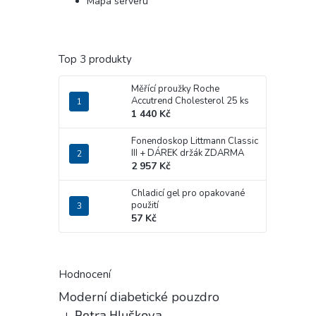
Mapa serveru
Top 3 produkty
Měřící proužky Roche
Accutrend Cholesterol 25 ks
1 440 Kč
Fonendoskop Littmann Classic
III
+ DÁREK držák ZDARMA
2 957 Kč
Chladicí gel pro opakované
použití
57 Kč
Hodnocení
Moderní diabetické pouzdro
Petra Hluškova