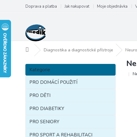
Přejít
Doprava a platba
Jak nakupovat
Moje objednávka
na
obsah
Domů
Diagnostika a diagnostické přístroje
Neuro
Ne
P
Přeskočit
o
Kategorie
kategorie
Pr
N
s
ho
t
PRO DOMÁCÍ POUŽITÍ
pr
r
je
a
PRO DĚTI
0,
n
z
PRO DIABETIKY
5
n
hv
í
PRO SENIORY
p
a
PRO SPORT A REHABILITACI
n