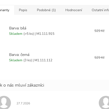
rianty
Popis
Podobné (1)
Hodnocení
Ostatní in
Barva: bílá
929 Kč
Skladem
(>5 ks)
| M1.111.915
Barva: černá
929 Kč
Skladem
(3 ks)
| M1.111.112
Hodnocení obchodu je 5 z 5 hvězdiček.
27.7.2026