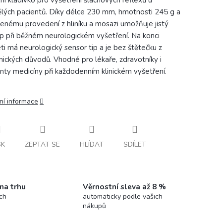
xní kladívko pro vyšetření šlachových reflexů u
lých pacientů. Díky délce 230 mm, hmotnosti 245 g a
enému provedení z hliníku a mosazi umožňuje jistý
p při běžném neurologickém vyšetření. Na konci
eti má neurologický sensor tip a je bez štětečku z
nických důvodů. Vhodné pro lékaře, zdravotníky i
nty medicíny při každodenním klinickém vyšetření.
ní informace
SK
ZEPTAT SE
HLÍDAT
SDÍLET
 na trhu
Věrnostní sleva až 8 %
ch
automaticky podle vašich
nákupů