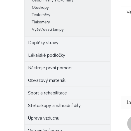
Osobní váhy a tukoměry
Otoskopy
Va
Teploměry
Tlakoměry
Vyšetřovací lampy
Doplňky stravy
Lékařské podložky
Nástroje první pomoci
Obvazový materiál
Sport a rehabilitace
Stetoskopy a náhradní díly
Úprava vzduchu
Veterinární praxe