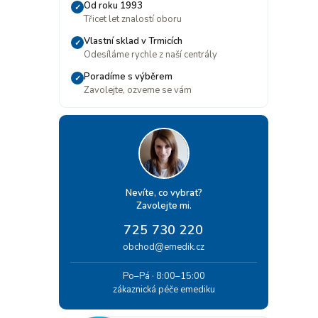
Od roku 1993
✓
Třicet let znalostí oboru
Vlastní sklad v Trmicích
✓
Odesíláme rychle z naší centrály
Poradíme s výběrem
✓
Zavolejte, ozveme se vám
Nevíte, co vybrat?
Zavolejte mi.
725 730 220
obchod@emedik.cz
Po–Pá · 8:00–15:00
zákaznická péče emediku