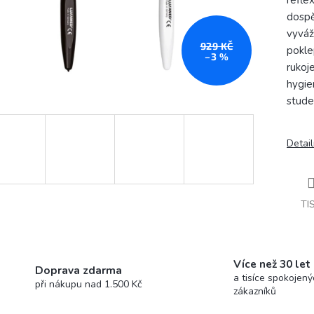
refle
dospě
vyváž
929 KČ
pokle
–3 %
rukoj
hygie
stude
Detail
TI
Více než 30 let
Doprava zdarma
a tisíce spokojený
při nákupu nad 1.500 Kč
zákazníků