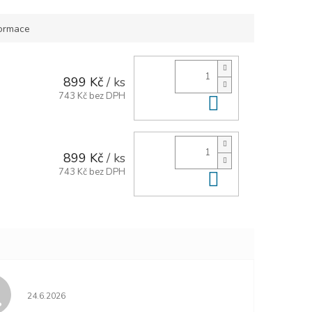
formace
899 Kč
/ ks
743 Kč bez DPH
Do košíku
899 Kč
/ ks
743 Kč bez DPH
Do košíku
Hodnocení obchodu je 5 z 5 hvězdiček.
24.6.2026