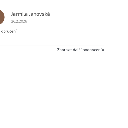
Jarmila Janovská
J
Hodnocení obchodu je 5 z 5 hvězdiček.
26.2.2026
 doručení.
Zobrazit další hodnocení