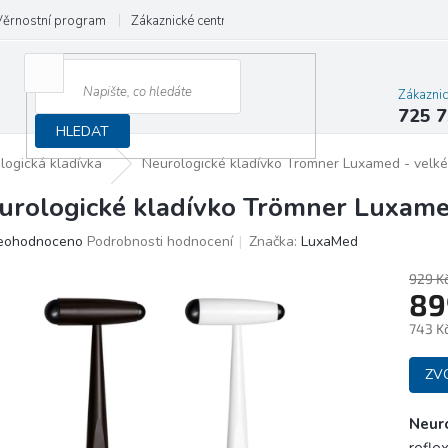
Věrnostní program
Zákaznické centrum
Obchodní podmínky
Rekla
Zákazni
725 7
HLEDAT
logická kladívka
Neurologické kladívko Trömner Luxamed - velké
urologické kladívko Trömner Luxame
ůměrné
eohodnoceno
Podrobnosti hodnocení
Značka:
LuxaMed
dnocení
oduktu
929 K
89
0
743 K
Měrn
ězdiček.
ZV
cena:
Neur