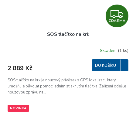
Z
ZDARMA
D
SOS tlačítko na krk
A
R
Skladem
(1 ks)
M
DO KOŠÍKU
2 889 Kč
A
SOS tlačítko na krk je nouzový přívěsek s GPS lokalizací, který
umožňuje přivolat pomoc jedním stisknutím tlačítka. Zařízení odešle
nouzovou zprávu na...
NOVINKA