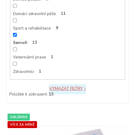
Domácí zdravotní péče
11
Sport a rehabilitace
9
Senioři
13
Veterinární praxe
1
Zdravotníci
1
VYMAZAT FILTRY
Položek k zobrazení:
13
V
OBLÍBENÉ
ý
p
VÍCE ZA MÉNĚ
i