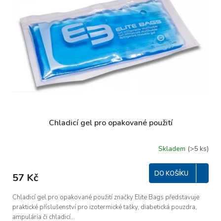
s
p
r
o
d
u
k
t
ů
Chladicí gel pro opakované použití
Skladem
(>5 ks)
Průměrné
hodnocení
produktu
DO KOŠÍKU
57 Kč
je
5,0
z
Chladicí gel pro opakované použití značky Elite Bags představuje
5
praktické příslušenství pro izotermické tašky, diabetická pouzdra,
hvězdiček.
ampulária či chladicí...