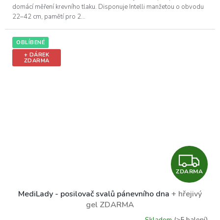
domácí měření krevního tlaku. Disponuje Intelli manžetou o obvodu
22–42 cm, pamětí pro 2...
OBLÍBENÉ
+ DÁREK
ZDARMA
Z
ZDARMA
D
MediLady - posilovač svalů pánevního dna
+ hřejivý
A
gel ZDARMA
Skladem
(>5 balení)