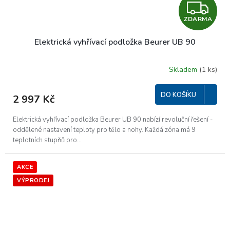
Z
ZDARMA
D
Elektrická vyhřívací podložka Beurer UB 90
A
R
Skladem
(1 ks)
M
DO KOŠÍKU
2 997 Kč
A
Elektrická vyhřívací podložka Beurer UB 90 nabízí revoluční řešení -
oddělené nastavení teploty pro tělo a nohy. Každá zóna má 9
teplotních stupňů pro...
AKCE
VÝPRODEJ