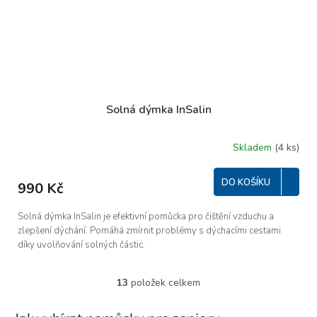
Solná dýmka InSalin
Skladem
(4 ks)
Průměrné
hodnocení
produktu
DO KOŠÍKU
990 Kč
je
5,0
z
Solná dýmka InSalin je efektivní pomůcka pro čištění vzduchu a
5
zlepšení dýchání. Pomáhá zmírnit problémy s dýchacími cestami
hvězdiček.
díky uvolňování solných částic.
13
položek celkem
O
v
l