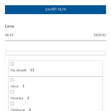
e
n
ZAVŘÍT FILTR
í
p
r
Cena
o
d
56
Kč
5459
Kč
u
k
t
ů
Na skladě
12
Akce
1
Novinka
2
Oblíbené
5