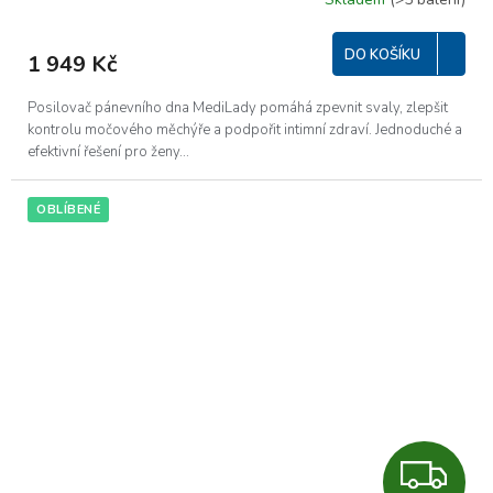
R
Průměrné
hodnocení
M
produktu
DO KOŠÍKU
1 949 Kč
je
A
5,0
z
Posilovač pánevního dna MediLady pomáhá zpevnit svaly, zlepšit
5
kontrolu močového měchýře a podpořit intimní zdraví. Jednoduché a
hvězdiček.
efektivní řešení pro ženy...
OBLÍBENÉ
Z