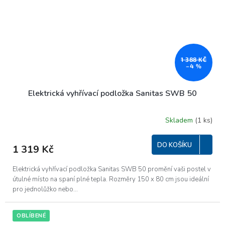
1 388 KČ
–4 %
Elektrická vyhřívací podložka Sanitas SWB 50
Skladem
(1 ks)
Průměrné
hodnocení
produktu
DO KOŠÍKU
1 319 Kč
je
5,0
z
Elektrická vyhřívací podložka Sanitas SWB 50 promění vaši postel v
5
útulné místo na spaní plné tepla. Rozměry 150 x 80 cm jsou ideální
hvězdiček.
pro jednolůžko nebo...
OBLÍBENÉ