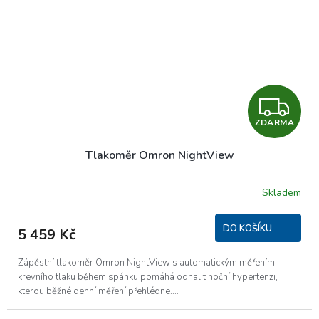
Z
ZDARMA
D
Tlakoměr Omron NightView
A
R
Skladem
M
DO KOŠÍKU
5 459 Kč
A
Zápěstní tlakoměr Omron NightView s automatickým měřením
krevního tlaku během spánku pomáhá odhalit noční hypertenzi,
kterou běžné denní měření přehlédne....