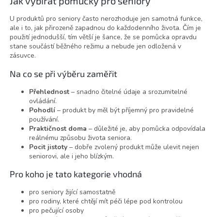
Jak vybírat pomůcky pro seniory
á
d
U produktů pro seniory často nerozhoduje jen samotná funkce,
a
ale i to, jak přirozeně zapadnou do každodenního života. Čím je
c
použití jednodušší, tím větší je šance, že se pomůcka opravdu
í
stane součástí běžného režimu a nebude jen odložená v
p
zásuvce.
r
v
Na co se při výběru zaměřit
k
y
Přehlednost
– snadno čitelné údaje a srozumitelné
v
ovládání.
ý
Pohodlí
– produkt by měl být příjemný pro pravidelné
p
používání.
i
Praktičnost doma
– důležité je, aby pomůcka odpovídala
s
reálnému způsobu života seniora.
u
Pocit jistoty
– dobře zvolený produkt může ulevit nejen
seniorovi, ale i jeho blízkým.
Pro koho je tato kategorie vhodná
pro seniory žijící samostatně
pro rodiny, které chtějí mít péči lépe pod kontrolou
pro pečující osoby