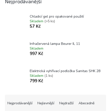
Nejprodávanější
Chladicí gel pro opakované použití
Skladem
(>5 ks)
57 Kč
Infračervená lampa Beurer IL 11
Skladem
997 Kč
Elektrická vyhřívací podložka Sanitas SHK 28
Skladem
(1 ks)
799 Kč
Ř
a
Nejprodávanější
Nejlevnější
Nejdražší
Abecedně
z