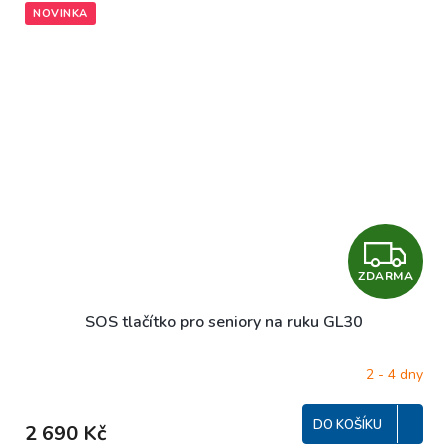
NOVINKA
Z
ZDARMA
D
SOS tlačítko pro seniory na ruku GL30
A
R
2 - 4 dny
M
DO KOŠÍKU
2 690 Kč