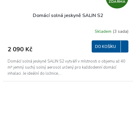
ZDARMA
D
Domácí solná jeskyně SALIN S2
A
R
Skladem
(3 sada)
Průměrné
hodnocení
M
produktu
DO KOŠÍKU
2 090 Kč
je
A
5,0
z
Domácí solná jeskyně SALIN S2 vytváří v místnosti o objemu až 40
5
m³ jemný suchý solný aerosol určený pro každodenní domácí
hvězdiček.
inhalaci. Je ideální do ložnice,...