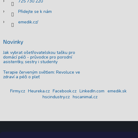
725 730 220
Přidejte se k nám
emedik.cz/
Novinky
Jak vybrat ošetřovatelskou tašku pro
domácí péči - průvodce pro porodní
asistentky, sestry i studenty
Terapie červeným světlem: Revoluce ve
zdraví a péči o pleť
Firmy.cz
Heureka.cz
Facebook.cz
LinkedIn.com
emedik.sk
hscindustry.cz
hscanimal.cz