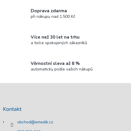
Doprava zdarma
při nákupu nad 1.500 Kč
Více než 30 let na trhu
a tisíce spokojených zákazníků
Věrnostní sleva až 8 %
automaticky podle vašich nákupů
Z
á
p
a
Kontakt
t
í
obchod
@
emedik.cz