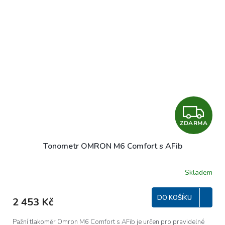
Z
ZDARMA
D
Tonometr OMRON M6 Comfort s AFib
A
R
Skladem
M
DO KOŠÍKU
2 453 Kč
A
Pažní tlakoměr Omron M6 Comfort s AFib je určen pro pravidelné