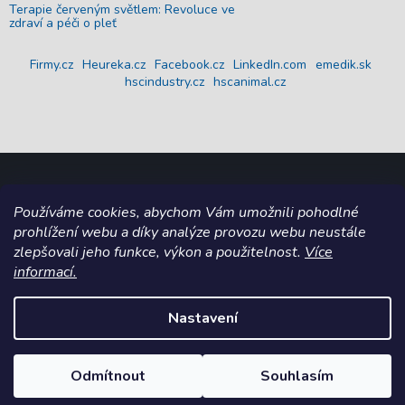
Terapie červeným světlem: Revoluce ve
zdraví a péči o pleť
Firmy.cz
Heureka.cz
Facebook.cz
LinkedIn.com
emedik.sk
hscindustry.cz
hscanimal.cz
Používáme cookies, abychom Vám umožnili pohodlné
Copyright 2026
emedik.cz
. Všechna práva vyhrazena.
Upravit
prohlížení webu a díky analýze provozu webu neustále
nastavení cookies
zlepšovali jeho funkce, výkon a použitelnost.
Více
informací.
Grafický návrh vytvořil a na Shoptet implementoval
Tomáš Hlad
&
Shoptetak.cz
.
Nastavení
Vytvořil Shoptet
Odmítnout
Souhlasím