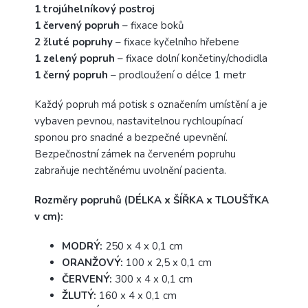
1 trojúhelníkový postroj
1 červený popruh
– fixace boků
2 žluté popruhy
– fixace kyčelního hřebene
1 zelený popruh
– fixace dolní končetiny/chodidla
1 černý popruh
– prodloužení o délce 1 metr
Každý popruh má potisk s označením umístění a je
vybaven pevnou, nastavitelnou rychloupínací
sponou pro snadné a bezpečné upevnění.
Bezpečnostní zámek na červeném popruhu
zabraňuje nechtěnému uvolnění pacienta.
Rozměry popruhů (DÉLKA x ŠÍŘKA x TLOUŠŤKA
v cm):
MODRÝ:
250 x 4 x 0,1 cm
ORANŽOVÝ:
100 x 2,5 x 0,1 cm
ČERVENÝ:
300 x 4 x 0,1 cm
ŽLUTÝ:
160 x 4 x 0,1 cm