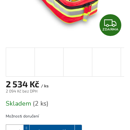
Z
ZDARMA
D
A
R
M
A
2 534 Kč
/ ks
2 094 Kč bez DPH
Měrná
Skladem
(2 ks)
cena:
Možnosti doručení