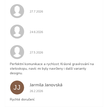
Hodnocení obchodu je 5 z 5 hvězdiček.
27.7.2026
Hodnocení obchodu je 5 z 5 hvězdiček.
24.6.2026
Hodnocení obchodu je 5 z 5 hvězdiček.
27.5.2026
Perfektní komunikace a rychlost. Krásné gravírování na
stetoskopu, navíc mi byly navrženy i další varianty
designu.
Jarmila Janovská
JJ
Hodnocení obchodu je 5 z 5 hvězdiček.
26.2.2026
Rychlé doručení.