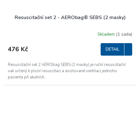
Resuscitační set 2 - AERObag® SEBS (2 masky)
Skladem
(1 sada)
476 Kč
DETAIL
Resuscitační set 2 AERObag SEBS (2 masky) je ruční resuscitační
vak určený k plicní resuscitaci a asistované ventilaci jednoho
pacienta při akutních...