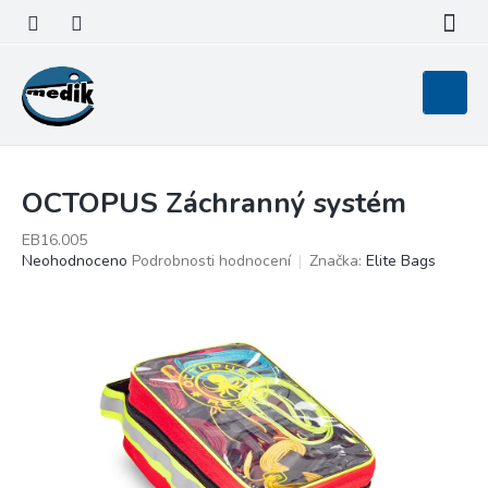
Přejít
na
obsah
Nákupní
košík
OCTOPUS Záchranný systém
EB16.005
Průměrné
Neohodnoceno
Podrobnosti hodnocení
Značka:
Elite Bags
hodnocení
produktu
je
0,0
z
5
hvězdiček.