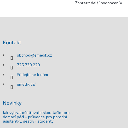
Zobrazit další hodnocení
Z
á
p
a
Kontakt
t
í
obchod
@
emedik.cz
725 730 220
Přidejte se k nám
emedik.cz/
Novinky
Jak vybrat ošetřovatelskou tašku pro
domácí péči - průvodce pro porodní
asistentky, sestry i studenty