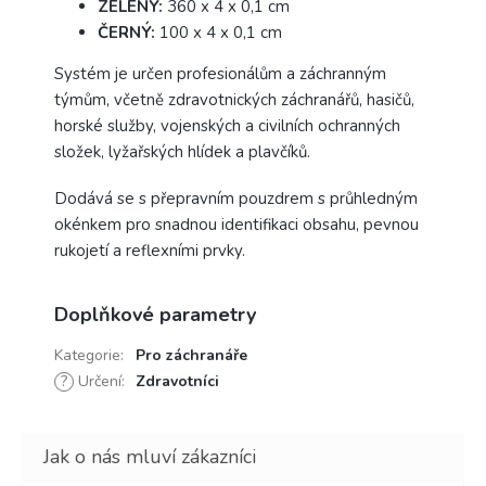
ZELENÝ:
360 x 4 x 0,1 cm
ČERNÝ:
100 x 4 x 0,1 cm
Systém je určen profesionálům a záchranným
týmům, včetně zdravotnických záchranářů, hasičů,
horské služby, vojenských a civilních ochranných
složek, lyžařských hlídek a plavčíků.
Dodává se s přepravním pouzdrem s průhledným
okénkem pro snadnou identifikaci obsahu, pevnou
rukojetí a reflexními prvky.
Doplňkové parametry
Kategorie
:
Pro záchranáře
?
Určení
:
Zdravotníci