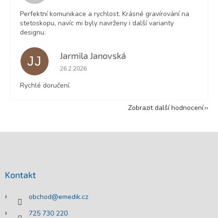
Perfektní komunikace a rychlost. Krásné gravírování na
stetoskopu, navíc mi byly navrženy i další varianty
designu.
Jarmila Janovská
JJ
Hodnocení obchodu je 5 z 5 hvězdiček.
26.2.2026
Rychlé doručení.
Zobrazit další hodnocení
Z
á
p
a
Kontakt
t
í
obchod
@
emedik.cz
725 730 220