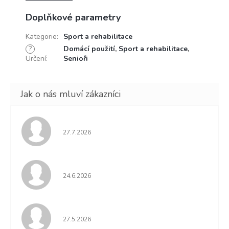
Doplňkové parametry
Kategorie
:
Sport a rehabilitace
?
Domácí použití
,
Sport a rehabilitace
,
Určení
:
Senioři
Hodnocení obchodu je 5 z 5 hvězdiček.
27.7.2026
Hodnocení obchodu je 5 z 5 hvězdiček.
24.6.2026
Hodnocení obchodu je 5 z 5 hvězdiček.
27.5.2026