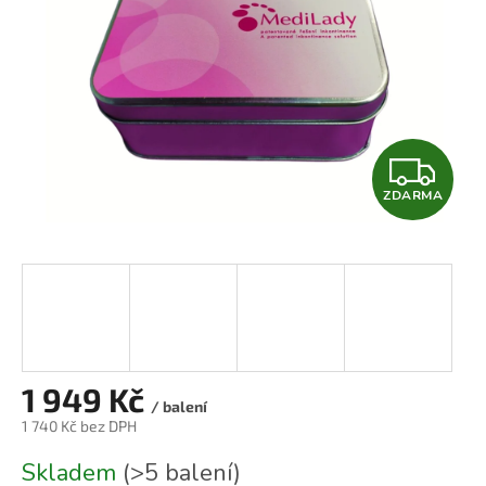
Z
ZDARMA
D
A
R
M
A
1 949 Kč
/ balení
1 740 Kč bez DPH
Měrná
Skladem
(>5 balení)
cena: