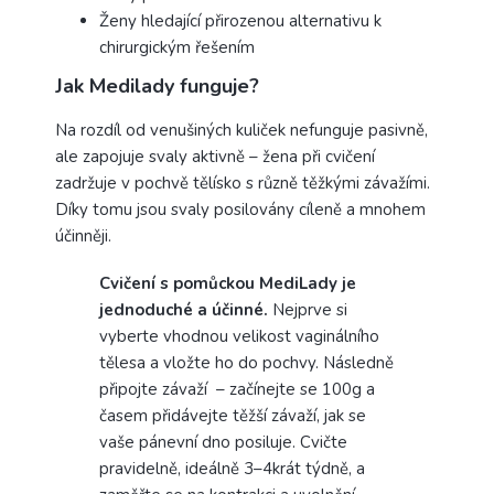
Ženy hledající přirozenou alternativu k
chirurgickým řešením
Jak Medilady funguje?
Na rozdíl od venušiných kuliček nefunguje pasivně,
ale zapojuje svaly aktivně – žena při cvičení
zadržuje v pochvě tělísko s různě těžkými závažími.
Díky tomu jsou svaly posilovány cíleně a mnohem
účinněji.
Cvičení s pomůckou MediLady je
jednoduché a účinné.
Nejprve si
vyberte vhodnou velikost vaginálního
tělesa a vložte ho do pochvy. Následně
připojte závaží – začínejte se 100g a
časem přidávejte těžší závaží, jak se
vaše pánevní dno posiluje. Cvičte
pravidelně, ideálně 3–4krát týdně, a