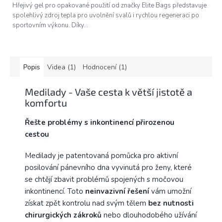
z
Hřejivý gel pro opakované použití od značky Elite Bags představuje
5
spolehlivý zdroj tepla pro uvolnění svalů i rychlou regeneraci po
hvězdiček.
sportovním výkonu. Díky...
Popis
Videa (1)
Hodnocení (1)
Medilady - Vaše cesta k větší jistotě a
komfortu
Řešte problémy s inkontinencí přirozenou
cestou
Medilady je patentovaná pomůcka pro aktivní
posilování pánevního dna vyvinutá pro ženy, které
se chtějí zbavit problémů spojených s močovou
inkontinencí. Toto
neinvazivní řešení
vám umožní
získat zpět kontrolu nad svým tělem
bez nutnosti
chirurgických zákroků
nebo dlouhodobého užívání