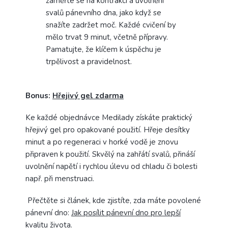
zaměřte se na kontrakci a uvolnění
svalů pánevního dna, jako když se
snažíte zadržet moč. Každé cvičení by
mělo trvat 9 minut, včetně přípravy.
Pamatujte, že klíčem k úspěchu je
trpělivost a pravidelnost.
Bonus:
Hřejivý gel zdarma
Ke každé objednávce Medilady získáte praktický
hřejivý gel pro opakované použití. Hřeje desítky
minut a po regeneraci v horké vodě je znovu
připraven k použití. Skvělý na zahřátí svalů, přináší
uvolnění napětí i rychlou úlevu od chladu či bolesti
např. při menstruaci.
Přečtěte si článek, kde zjistíte, zda máte povolené
pánevní dno:
Jak posílit pánevní dno pro lepší
kvalitu života.