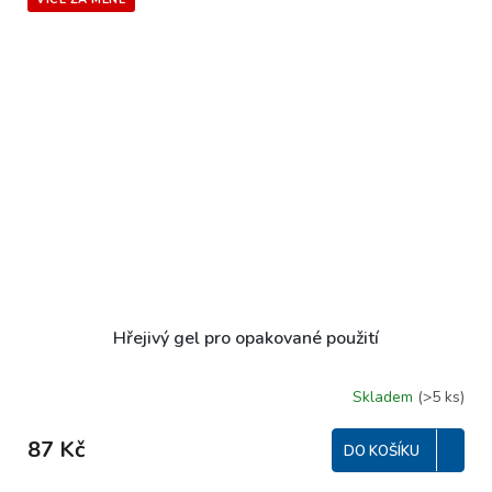
Hřejivý gel pro opakované použití
Skladem
(>5 ks)
Průměrné
hodnocení
produktu
87 Kč
DO KOŠÍKU
je
5,0