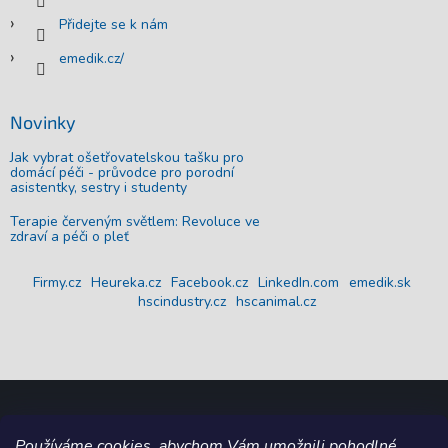
Přidejte se k nám
emedik.cz/
Novinky
Jak vybrat ošetřovatelskou tašku pro
domácí péči - průvodce pro porodní
asistentky, sestry i studenty
Terapie červeným světlem: Revoluce ve
zdraví a péči o pleť
Firmy.cz
Heureka.cz
Facebook.cz
LinkedIn.com
emedik.sk
hscindustry.cz
hscanimal.cz
Používáme cookies, abychom Vám umožnili pohodlné