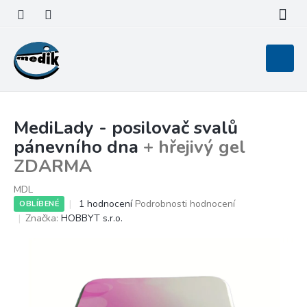
Přejít
na
obsah
Nákupní
košík
MediLady - posilovač svalů
pánevního dna
+ hřejivý gel
ZDARMA
MDL
Průměrné
1 hodnocení
Podrobnosti hodnocení
OBLÍBENÉ
hodnocení
Značka:
HOBBYT s.r.o.
produktu
je
5,0
z
5
hvězdiček.