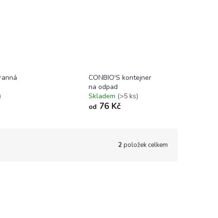
ranná
CONBIO'S kontejner
na odpad
)
Skladem
(>5 ks)
76 Kč
od
2
položek celkem