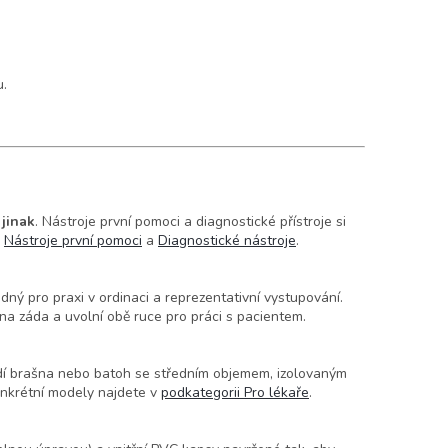
u.
jinak
. Nástroje první pomoci a diagnostické přístroje si
h
Nástroje první pomoci
a
Diagnostické nástroje
.
ný pro praxi v ordinaci a reprezentativní vystupování.
 na záda a uvolní obě ruce pro práci s pacientem.
odí brašna nebo batoh se středním objemem, izolovaným
nkrétní modely najdete v
podkategorii Pro lékaře
.