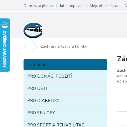
Přejít
Doprava a platba
Jak nakupovat
Moje objednávka
na
obsah
Domů
Záchranné tašky a kufříky
Zá
P
Přeskočit
o
Kategorie
kategorie
s
Záchr
t
ampul
PRO DOMÁCÍ POUŽITÍ
od sp
r
a
PRO DĚTI
n
PRO DIABETIKY
n
í
PRO SENIORY
p
a
PRO SPORT A REHABILITACI
n