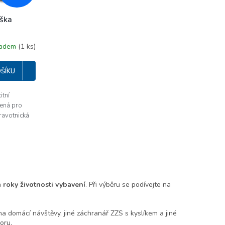
D
aška
A
R
ladem
(1 ks)
M
ŠÍKU
A
itní
čená pro
ravotnická
a
roky životnosti vybavení
. Při výběru se podívejte na
na domácí návštěvy, jiné záchranář ZZS s kyslíkem a jiné
oru.