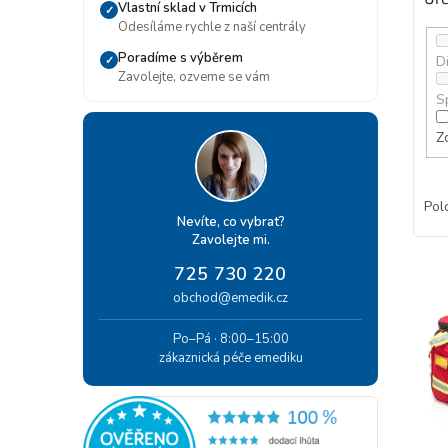
Vlastní sklad v Trmicích
✓
Odesíláme rychle z naší centrály
Poradíme s výběrem
Di
✓
Zavolejte, ozveme se vám
S
Z
Pol
Nevíte, co vybrat?
Zavolejte mi.
V
725 730 220
ý
obchod@emedik.cz
p
i
Po–Pá · 8:00–15:00
s
zákaznická péče emediku
p
r
o
d