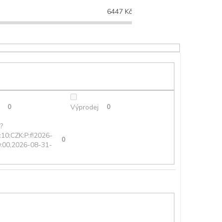
6447
Kč
0
Výprodej
0
?
:10:CZK:P:f!2026-
0
:00,2026-08-31-