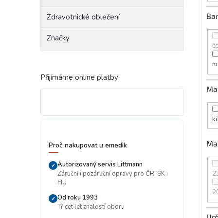
Ba
Zdravotnické oblečení
Značky
č
m
Přijímáme online platby
Mat
k
Max
Proč nakupovat u emedik
Autorizovaný servis Littmann
✓
2
Záruční i pozáruční opravy pro ČR, SK i
HU
2
Od roku 1993
✓
Třicet let znalostí oboru
Urč