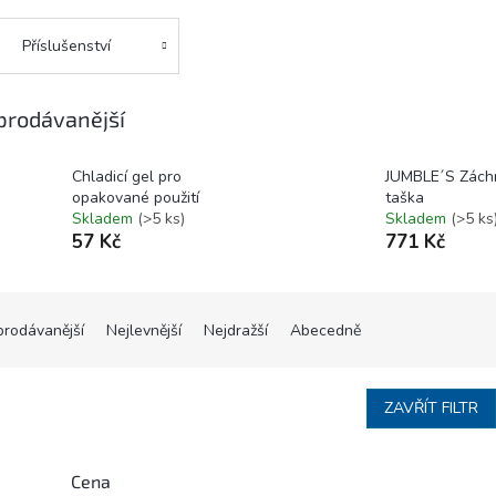
Příslušenství
prodávanější
Chladicí gel pro
JUMBLE´S Zách
opakované použití
taška
Skladem
(>5 ks)
Skladem
(>5 ks
57 Kč
771 Kč
prodávanější
Nejlevnější
Nejdražší
Abecedně
ZAVŘÍT FILTR
Cena