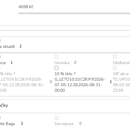
4658
Kč
a skladě
2
kce
1
Novinka
0
Oblíbené
 % léto ?
10 % léto ?
VIP akce 
_LETO5:5:CZK:P:f!2026-
G_LETO10:10:CZK:P:f!2026-
*D_VIP10
0
1
7-05-12:28,2026-08-31-
07-05-12:28,2026-08-31-
08-03-00
0:00
00:00
23:59
ačky
lite Bags
2
Servoprax
0