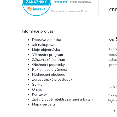
u
k
CRI
t
ů
Informace pro vás
od
Doprava a platba
Jak nakupovat
Profe
Moje objednávka
Věrnostní program
umož
Zákaznické centrum
zdra
Obchodní podmínky
prost
Reklamace a výměna
Hodnocení obchodu
Zdravotnický prostředek
Servis
Jak
O nás
Kontakty
Dobře
Zpětný odběr elektrozařízení a baterií
čtyři 
Mapa serveru