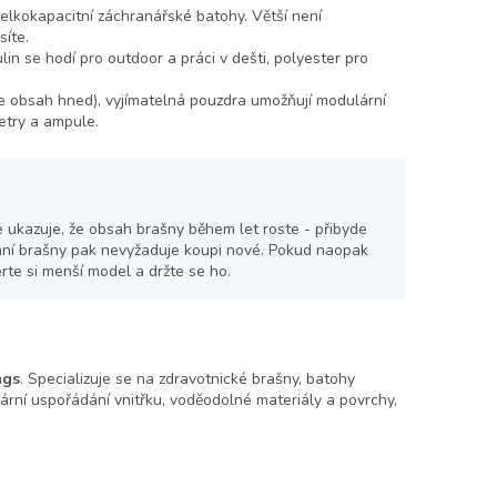
elkokapacitní záchranářské batohy. Větší není
síte.
in se hodí pro outdoor a práci v dešti, polyester pro
te obsah hned), vyjímatelná pouzdra umožňují modulární
etry a ampule.
e ukazuje, že obsah brašny během let roste - přibyde
vání brašny pak nevyžaduje koupi nové. Pokud naopak
rte si menší model a držte se ho.
ags
. Specializuje se na zdravotnické brašny, batohy
ární uspořádání vnitřku, voděodolné materiály a povrchy,