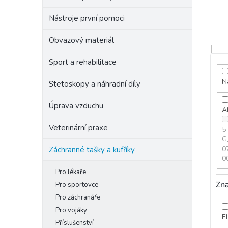
o
d
Nástroje první pomoci
u
k
Obvazový materiál
t
ů
Sport a rehabilitace
N
Stetoskopy a náhradní díly
Úprava vzduchu
A
Veterinární praxe
5
G
0
Záchranné tašky a kufříky
0
Pro lékaře
Zn
Pro sportovce
Pro záchranáře
Pro vojáky
E
Příslušenství