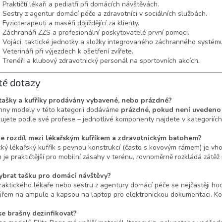
Praktičtí lékaři a pediatři při domácích návštěvách.
Sestry z agentur domácí péče a zdravotníci v sociálních službách.
Fyzioterapeuti a maséři dojíždějící za klienty.
Záchranáři ZZS a profesionální poskytovatelé první pomoci.
Vojáci, taktické jednotky a složky integrovaného záchranného systém
Veterináři při výjezdech k ošetření zvířete.
Trenéři a klubový zdravotnický personál na sportovních akcích.
té dotazy
 tašky a kufříky prodávány vybavené, nebo prázdné?
ny modely v této kategorii dodáváme
prázdné, pokud není uvedeno 
ujete podle své profese – jednotlivé komponenty najdete v kategoriíc
 je rozdíl mezi lékařským kufříkem a zdravotnickým batohem?
cký lékařský kufřík s pevnou konstrukcí (často s kovovým rámem) je vhod
 je praktičtější pro mobilní zásahy v terénu, rovnoměrně rozkládá zátěž
ybrat tašku pro domácí návštěvy?
raktického lékaře nebo sestru z agentury domácí péče se nejčastěji h
řem na ampule a kapsou na laptop pro elektronickou dokumentaci. Ko
se brašny dezinfikovat?