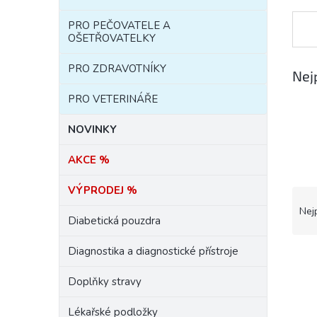
e
PRO PEČOVATELE A
l
OŠETŘOVATELKY
PRO ZDRAVOTNÍKY
Nej
PRO VETERINÁŘE
NOVINKY
AKCE %
VÝPRODEJ %
Ř
a
Nej
Diabetická pouzdra
z
e
Diagnostika a diagnostické přístroje
n
í
Doplňky stravy
p
r
Lékařské podložky