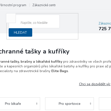
Věrnostní program
Zákaznické centrum
Obchodní podmínky
Rekla
Zákazni
725 7
HLEDAT
chranné tašky a kufříky
anné tašky, brašny a lékařské kufříky
pro zdravotníky ve všech profe
e a kapesních organizérů přes lékařské batohy a kufříky pro praxi až p
ecialisty na zdravotnické brašny
Elite Bags
.
Chci se dozvědět víc
Pro lékaře
Pro sportovce