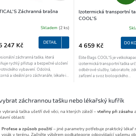
TICAL'S Záchranná brašna
Izotermická transportní t
COOL'S
Skladem
(2 ks)
Sk
DETAIL
DO KO
5 247 Kč
4 659 Kč
sionální záchranná taška, která
Elite Bags COOL'S je velkokapac
ňuje rychlý přístup a bezpečné uložení
izotermická transportní taška ur
votnického vybavení. Odolná,
odběrové služby, laboratoře, zd
orná a ideální pro záchranáře, lékaře i...
zařízení a svoz biologického...
O
v
 vybrat záchrannou tašku nebo lékařský kufřík
l
á
 vybraná taška ušetří dvě věci, na kterých záleží –
vteřiny při zásahu
d
hlavní oblasti:
a
c
Profese a způsob použití
– jiné parametry potřebuje praktický lékař 
í
voják v terénu. Začněte výběrem podkategorie odpovídající vašemu ob