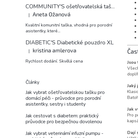
COMMUNITY'S ošetřovatelská taška
Aneta Ožanová
|
Hodnocení produktu je 5 z 5 hvězdiček.
Kvalitní komunitní taška, vhodná pro porodní
asistentky, které...
DIABETIC'S Diabetické pouzdro XL
kristina amlerova
Čas
|
Hodnocení produktu je 5 z 5 hvězdiček.
Rychlost dodání. Skvělá cena
Jsou
Všech
doplň
Články
Jaký
Klasi
Jak vybrat ošetřovatelskou tašku pro
Batoh
domácí péči - průvodce pro porodní
asistentky, sestry i studenty
Jak v
Pro p
Jak cestovat s diabetem: praktický
kapsá
průvodce pro bezpečnou dovolenou
Dají 
Jak vybrat veterinární infuzní pumpu -