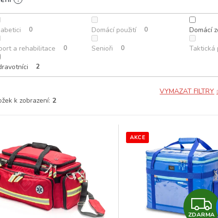
abetici
0
Domácí použití
0
Domácí z
port a rehabilitace
0
Senioři
0
Taktická
dravotníci
2
VYMAZAT FILTRY
ožek k zobrazení:
2
AKCE
ZDARMA