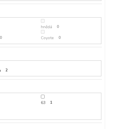
hnědá
0
0
Coyote
0
n
2
63
1