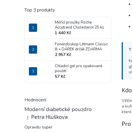
Top 3 produkty
Měřící proužky Roche
Accutrend Cholesterol 25 ks
1 440 Kč
Fonendoskop Littmann Classic
III
+ DÁREK držák ZDARMA
T
2 957 Kč
K
Chladicí gel pro opakované
g
použití
v
57 Kč
Kdo
Hodnocení
Větši
a kuf
Moderní diabetické pouzdro
které
Petra Hluškova
|
Hodnocení produktu je 5 z 5 hvězdiček.
Pro
Opravdu super