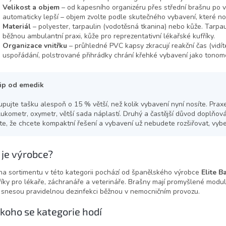
p
Velikost a objem
– od kapesního organizéru přes střední brašnu po v
r
automaticky lepší – objem zvolte podle skutečného vybavení, které no
v
Materiál
– polyester, tarpaulin (vodotěsná tkanina) nebo kůže. Tarpaul
k
běžnou ambulantní praxi, kůže pro reprezentativní lékařské kufříky.
y
Organizace vnitřku
– průhledné PVC kapsy zkracují reakční čas (vidí
v
uspořádání, polstrované přihrádky chrání křehké vybavení jako tonom
ý
p
i
ip od emedik
s
u
upujte tašku alespoň o 15 % větší, než kolik vybavení nyní nosíte. Prax
lukometr, oxymetr, větší sada náplastí. Druhý a častější důvod doplňo
íte, že chcete kompaktní řešení a vybavení už nebudete rozšiřovat, vybe
 je výrobce?
na sortimentu v této kategorii pochází od španělského výrobce
Elite B
říky pro lékaře, záchranáře a veterináře. Brašny mají promyšlené modul
 snesou pravidelnou dezinfekci běžnou v nemocničním provozu.
 koho se kategorie hodí