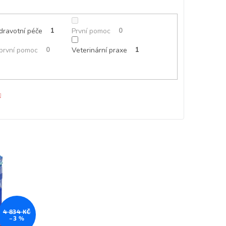
dravotní péče
1
První pomoc
0
 první pomoc
0
Veterinární praxe
1
Z
4 834 KČ
–3 %