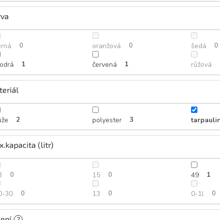
rva
erná
0
oranžová
0
šedá
0
odrá
1
červená
1
růžová
eriál
ůže
2
polyester
3
tarpauli
.kapacita (litr)
3
0
15
0
49
1
0-30
0
13
0
0-1l
0
ení
?