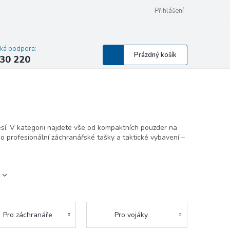
mace a výměna
Hodnocení obchodu
Zdravotnický prostředek
Přihlášení
Ser
cká podpora:
Nákupní
Prázdný košík
30 220
košík
sí. V kategorii najdete vše od kompaktních pouzder na
o profesionální záchranářské tašky a taktické vybavení –
Pro záchranáře
Pro vojáky