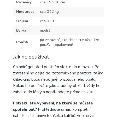
Rozměry
cca 15 × 10 cm
Hmotnost
cca 0,12 kg
Objem
cca 0,19 l
Barva
modrá
po zmrazení jako chladicí vložka; lze
Použití
používat opakovaně
Jak ho používat
Chladicí gel před použitím vložte do mrazáku. Po
zmrazení ho dejte do izotermického pouzdra, tašky,
chladicího boxu nebo jiného izolovaného obalu.
Pokud ho používáte jako studený obklad, vždy ho
zabalte do látky a nepřikládejte přímo na kůži.
Potřebujete vybavení, na které se můžete
spolehnout?
Prohlédněte si naši kompletní
nabídku
záchranných tašek a kufříků
, ve kterých