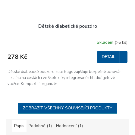
Dětské diabetické pouzdro
Skladem
(>5 ks)
Průměrné
hodnocení
produktu
278 Kč
DETAIL
je
5,0
z
Dětské diabetické pouzdro Elite Bags zajišťuje bezpečné uchování
5
inzulínu na cestách i ve škole díky integrované chladicí gelové
hvězdiček.
vložce. Kompaktní organizér...
ZOBRAZIT VŠECHNY SOUVISEJÍCÍ PRODUKTY
Popis
Podobné (1)
Hodnocení (1)