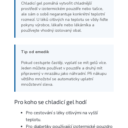
Chladicí gel pomáhá vytvořit chladnější
prostředí v izotermickém pouzdře nebo tašce,
ale sám o sobě negarantuje konkrétní teplotní
rozmezí. U léků citlivých na teplotu se vždy řiďte
pokyny výrobce, lékaře nebo lékárníka a
používejte vhodný izolovaný obal.
Tip od emedik
Pokud cestujete častěji, vyplatí se mít gelů více.
Jeden můžete používat v pouzdře a druhý mít
připravený v mrazáku jako náhradní. Při nákupu
většího množství se automaticky uplatní
množstevní sleva.
Pro koho se chladicí gel hodí
Pro cestování s léky citlivými na vyšší
teplotu.
Pro diabetiky používající izotermické pouzdro