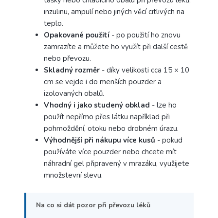
inzulinu, ampulí nebo jiných věcí citlivých na
teplo.
Opakované použití
- po použití ho znovu
zamrazíte a můžete ho využít při další cestě
nebo převozu.
Skladný rozměr
- díky velikosti cca 15 × 10
cm se vejde i do menších pouzder a
izolovaných obalů.
Vhodný i jako studený obklad
- lze ho
použít nepřímo přes látku například při
pohmoždění, otoku nebo drobném úrazu.
Výhodnější při nákupu více kusů
- pokud
používáte více pouzder nebo chcete mít
náhradní gel připravený v mrazáku, využijete
množstevní slevu.
Na co si dát pozor při převozu léků