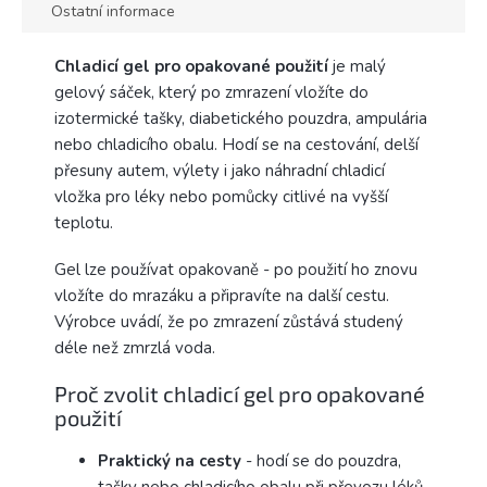
Ostatní informace
Chladicí gel pro opakované použití
je malý
gelový sáček, který po zmrazení vložíte do
izotermické tašky, diabetického pouzdra, ampulária
nebo chladicího obalu. Hodí se na cestování, delší
přesuny autem, výlety i jako náhradní chladicí
vložka pro léky nebo pomůcky citlivé na vyšší
teplotu.
Gel lze používat opakovaně - po použití ho znovu
vložíte do mrazáku a připravíte na další cestu.
Výrobce uvádí, že po zmrazení zůstává studený
déle než zmrzlá voda.
Proč zvolit chladicí gel pro opakované
použití
Praktický na cesty
- hodí se do pouzdra,
tašky nebo chladicího obalu při převozu léků,