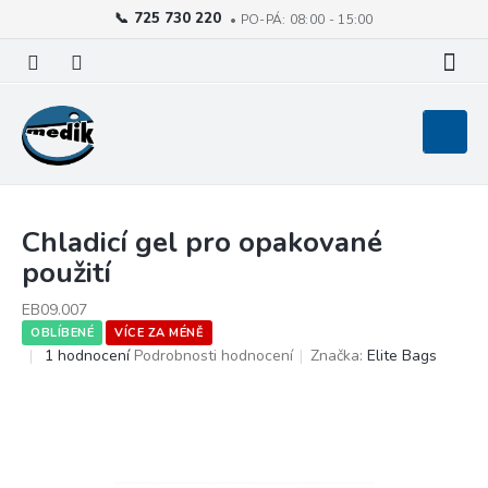
725 730 220
Přejít
na
obsah
Nákupní
košík
Chladicí gel pro opakované
použití
EB09.007
OBLÍBENÉ
VÍCE ZA MÉNĚ
Průměrné
1 hodnocení
Podrobnosti hodnocení
Značka:
Elite Bags
hodnocení
produktu
je
5,0
z
5