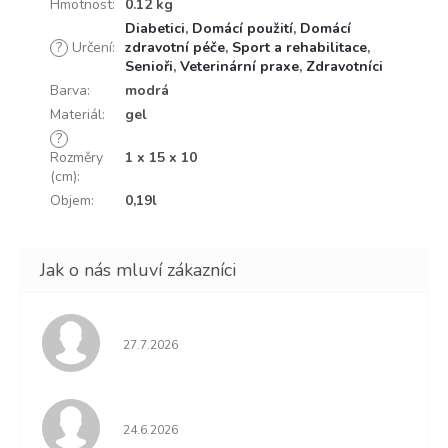
Hmotnost
:
0.12 kg
Diabetici
,
Domácí použití
,
Domácí
?
Určení
:
zdravotní péče
,
Sport a rehabilitace
,
Senioři
,
Veterinární praxe
,
Zdravotníci
Barva
:
modrá
Materiál
:
gel
?
Rozměry
1 x 15 x 10
(cm)
:
Objem
:
0,19l
Hodnocení obchodu je 5 z 5 hvězdiček.
27.7.2026
Hodnocení obchodu je 5 z 5 hvězdiček.
24.6.2026