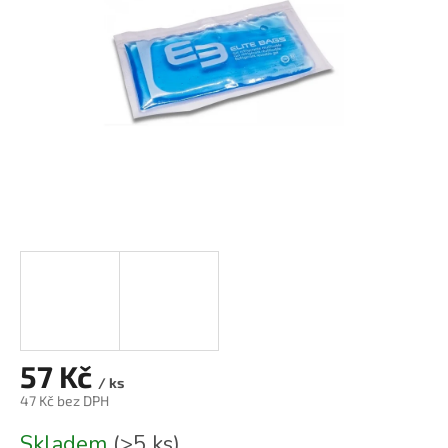
hvězdiček.
57 Kč
/ ks
47 Kč bez DPH
Měrná
Skladem
(>5 ks)
cena: