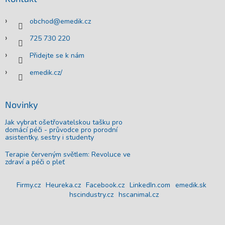
t
í
obchod
@
emedik.cz
725 730 220
Přidejte se k nám
emedik.cz/
Novinky
Jak vybrat ošetřovatelskou tašku pro
domácí péči - průvodce pro porodní
asistentky, sestry i studenty
Terapie červeným světlem: Revoluce ve
zdraví a péči o pleť
Firmy.cz
Heureka.cz
Facebook.cz
LinkedIn.com
emedik.sk
hscindustry.cz
hscanimal.cz