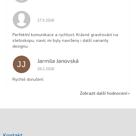
Hodnocení obchodu je 5 z 5 hvězdiček.
27.5.2026
Perfektní komunikace a rychlost. Krásné gravírování na
stetoskopu, navíc mi byly navrženy i další varianty
designu.
Jarmila Janovská
JJ
Hodnocení obchodu je 5 z 5 hvězdiček.
26.2.2026
Rychlé doručení.
Zobrazit další hodnocení
Z
á
p
a
Kontakt