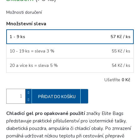
Možnosti doručení
Množstevní sleva
1 - 9 ks
57 Kč
/ ks
10 - 19 ks = sleva 3 %
55 Kč
/ ks
20 a více ks = sleva 5 %
54 Kč
/ ks
Ušetříte
0 Kč
PŘIDAT DO KOŠÍKU
Chladicí gel pro opakované použití
značky Elite Bags
představuje praktické příslušenství pro izotermické tašky,
diabetická pouzdra, ampulária či chladicí obaly. Po zmrazení
pomáhá udržovat nízkou teplotu při cestování, přepravě