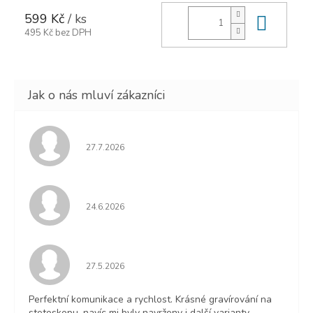
599 Kč
/ ks
Do ko
495 Kč bez DPH
Hodnocení obchodu je 5 z 5 hvězdiček.
27.7.2026
Hodnocení obchodu je 5 z 5 hvězdiček.
24.6.2026
Hodnocení obchodu je 5 z 5 hvězdiček.
27.5.2026
Perfektní komunikace a rychlost. Krásné gravírování na
stetoskopu, navíc mi byly navrženy i další varianty