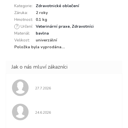
Kategorie
:
Zdravotnické oblečení
Záruka
:
2 roky
Hmotnost
:
0.1 kg
?
Určení
:
Veterinární praxe
,
Zdravotníci
Materiál
:
bavlna
Velikost
:
univerzální
Položka byla vyprodána…
Hodnocení obchodu je 5 z 5 hvězdiček.
27.7.2026
Hodnocení obchodu je 5 z 5 hvězdiček.
24.6.2026