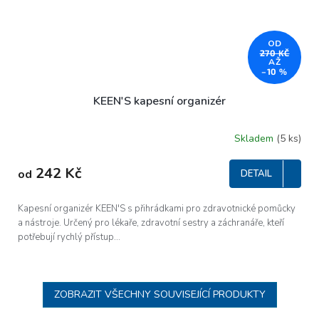
OD
270 KČ
AŽ
–10 %
KEEN'S kapesní organizér
Skladem
(5 ks)
242 Kč
od
DETAIL
Kapesní organizér KEEN'S s přihrádkami pro zdravotnické pomůcky
a nástroje. Určený pro lékaře, zdravotní sestry a záchranáře, kteří
potřebují rychlý přístup...
ZOBRAZIT VŠECHNY SOUVISEJÍCÍ PRODUKTY