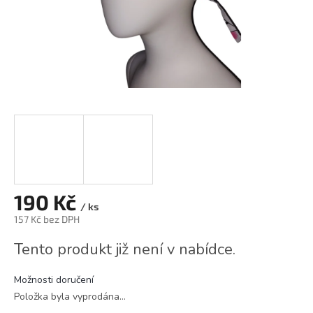
190 Kč
/ ks
157 Kč bez DPH
Měrná
Tento produkt již není v nabídce.
cena:
Možnosti doručení
Položka byla vyprodána…