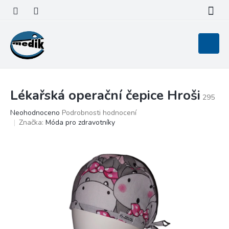
Přejít
na
obsah
Nákupní
košík
Lékařská operační čepice Hroši
295
Průměrné
Neohodnoceno
Podrobnosti hodnocení
hodnocení
Značka:
Móda pro zdravotníky
produktu
je
0,0
z
5
hvězdiček.