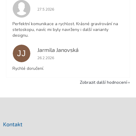
Hodnocení obchodu je 5 z 5 hvězdiček.
27.5.2026
Perfektní komunikace a rychlost. Krásné gravírování na
stetoskopu, navíc mi byly navrženy i další varianty
designu.
Jarmila Janovská
JJ
Hodnocení obchodu je 5 z 5 hvězdiček.
26.2.2026
Rychlé doručení.
Zobrazit další hodnocení
Z
á
p
a
Kontakt
t
í