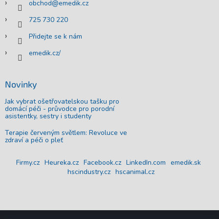
obchod
@
emedik.cz
725 730 220
Přidejte se k nám
emedik.cz/
Novinky
Jak vybrat ošetřovatelskou tašku pro
domácí péči - průvodce pro porodní
asistentky, sestry i studenty
Terapie červeným světlem: Revoluce ve
zdraví a péči o pleť
Firmy.cz
Heureka.cz
Facebook.cz
LinkedIn.com
emedik.sk
hscindustry.cz
hscanimal.cz