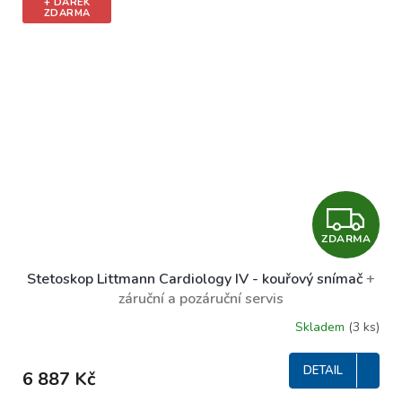
+ DÁREK
ZDARMA
Z
ZDARMA
D
Stetoskop Littmann Cardiology IV - kouřový snímač
+
A
záruční a pozáruční servis
R
Skladem
(3 ks)
M
DETAIL
6 887 Kč