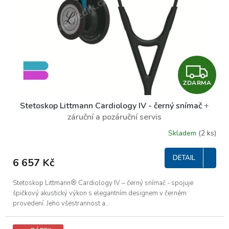
Z
ZDARMA
D
Stetoskop Littmann Cardiology IV - černý snímač
+
A
záruční a pozáruční servis
R
Skladem
(2 ks)
M
DETAIL
6 657 Kč
A
Stetoskop Littmann® Cardiology IV – černý snímač - spojuje
špičkový akustický výkon s elegantním designem v černém
provedení. Jeho všestrannost a...