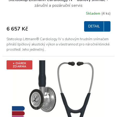
A
záruční a pozáruční servis
R
Skladem
(4 ks)
Průměrné
hodnocení
M
produktu
DETAIL
6 657 Kč
je
A
5,0
z
​Stetoskop Littmann® Cardiology IV s duhovým hrudním snímačem
5
přináší špičkový akustický výkon a všestrannost pro náročné klinické
hvězdiček.
prostředí. Jeho jedinečný...
+ DÁREK
ZDARMA