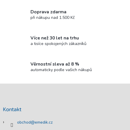
v
ý
Doprava zdarma
p
při nákupu nad 1.500 Kč
i
s
u
Více než 30 let na trhu
a tisíce spokojených zákazníků
Věrnostní sleva až 8 %
automaticky podle vašich nákupů
Z
á
p
a
Kontakt
t
í
obchod
@
emedik.cz