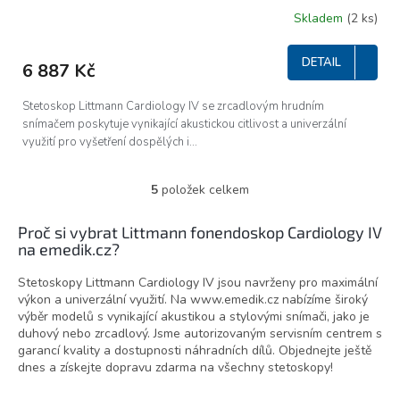
R
Skladem
(2 ks)
M
DETAIL
6 887 Kč
A
Stetoskop Littmann Cardiology IV se zrcadlovým hrudním
snímačem poskytuje vynikající akustickou citlivost a univerzální
využití pro vyšetření dospělých i...
5
položek celkem
O
v
l
Proč si vybrat Littmann fonendoskop Cardiology IV
á
na emedik.cz?
d
a
Stetoskopy Littmann Cardiology IV jsou navrženy pro maximální
c
výkon a univerzální využití. Na www.emedik.cz nabízíme široký
í
výběr modelů s vynikající akustikou a stylovými snímači, jako je
p
duhový nebo zrcadlový. Jsme autorizovaným servisním centrem s
r
garancí kvality a dostupnosti náhradních dílů. Objednejte ještě
v
dnes a získejte dopravu zdarma na všechny stetoskopy!
k
y