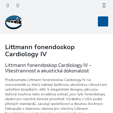
Přejít
na
obsah
Nákupní
košík
Littmann fonendoskop
Cardiology IV
Littmann fonendoskop Cardiology IV –
Všestrannost a akustická dokonalost
Prozkoumejte Littmann fonendoskop Cardiology IV na
www.emedik.cz, který nabízejí špičkovou akustickou citlivost pro
vyšetření dospělých i dětí. S elegantními designy, jako jsou
duhový, kouřový nebo zrcadlový snímač, jsou tyto fonendskopy
ideální pro náročné klinické prostředí. Vyráběny v USA podle
přísných standardů, zaručují spolehlivost a dlouhou životnost.
Nakupujte s dopravou zdarma pro všechny Littmann