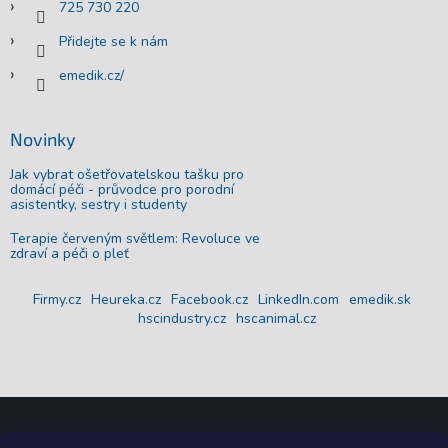
725 730 220
Přidejte se k nám
emedik.cz/
Novinky
Jak vybrat ošetřovatelskou tašku pro
domácí péči - průvodce pro porodní
asistentky, sestry i studenty
Terapie červeným světlem: Revoluce ve
zdraví a péči o pleť
Firmy.cz
Heureka.cz
Facebook.cz
LinkedIn.com
emedik.sk
hscindustry.cz
hscanimal.cz