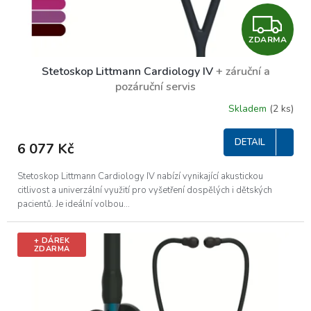
Z
ZDARMA
D
Stetoskop Littmann Cardiology IV
+ záruční a
A
pozáruční servis
R
Skladem
(2 ks)
Průměrné
hodnocení
M
produktu
DETAIL
6 077 Kč
je
A
5,0
z
Stetoskop Littmann Cardiology IV nabízí vynikající akustickou
5
citlivost a univerzální využití pro vyšetření dospělých i dětských
hvězdiček.
pacientů. Je ideální volbou...
+ DÁREK
ZDARMA