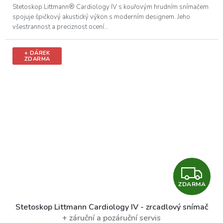
A
Stetoskop Littmann® Cardiology IV s kouřovým hrudním snímačem
spojuje špičkový akustický výkon s moderním designem. Jeho
všestrannost a preciznost ocení...
+ DÁREK
ZDARMA
Z
ZDARMA
D
Stetoskop Littmann Cardiology IV - zrcadlový snímač
A
+ záruční a pozáruční servis