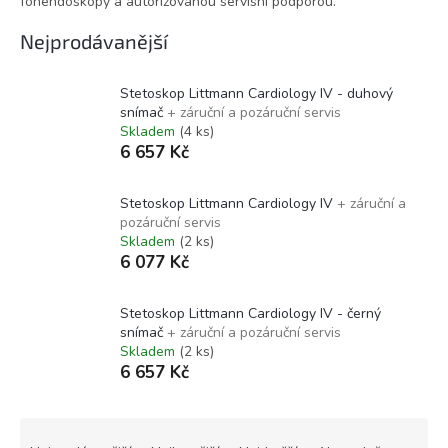
fonendoskopy a autorizovanou servisní podporou.
Nejprodávanější
Stetoskop Littmann Cardiology IV - duhový
snímač
+ záruční a pozáruční servis
Skladem
(4 ks)
6 657 Kč
Stetoskop Littmann Cardiology IV
+ záruční a
pozáruční servis
Skladem
(2 ks)
6 077 Kč
Stetoskop Littmann Cardiology IV - černý
snímač
+ záruční a pozáruční servis
Skladem
(2 ks)
6 657 Kč
Ř