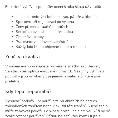
Elektrické vyhřívací podložky ocení široká škála uživatelů:
Lidé s chronickými bolestmi zad, páteře a kloubů
Sportovci při regeneraci po výkonu
Ženy při menstruačních potížích
Senioři s revmatismem a artritidou
Zimomřivé osoby
Pracovníci v sedavém zaměstnání
Každý, kdo hledá příjemné teplo a relaxaci
Značky a kvalita
V našem e-shopu najdete prověřené značky jako Beurer,
Sanitas, kteří splňují evropské normy CE. Všechny vyhřívací
podložky jsou vyrobeny z příjemných materiálů, které jsou
pratelné.
Kdy teplo nepomáhá?
Vyhřívací podložku nepoužívejte při akutních bolestech
způsobených zánětem nebo v akutní fázi zranění. Suché teplo
může zbavovat pokožku vlhkosti, proto lidé s citlivou kůží by měli
zvážit četnost používání. Příčinu bolestí vždy konzultujte s