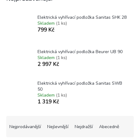
Elektrická vyhřívací podložka Sanitas SHK 28
Skladem
(1 ks)
799 Kč
Elektrická vyhřívací podložka Beurer UB 90
Skladem
(1 ks)
2 997 Kč
Elektrická vyhřívací podložka Sanitas SWB
50
Skladem
(1 ks)
1 319 Kč
Ř
a
Nejprodávanější
Nejlevnější
Nejdražší
Abecedně
z
e