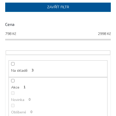
n
ZAVŘÍT FILTR
í
p
r
Cena
o
d
798
Kč
2998
Kč
u
k
t
ů
Na skladě
3
Akce
1
Novinka
0
Oblíbené
0