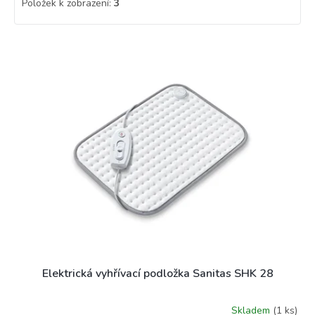
Položek k zobrazení:
3
V
ý
p
i
s
p
r
o
d
u
k
t
ů
Elektrická vyhřívací podložka Sanitas SHK 28
Skladem
(1 ks)