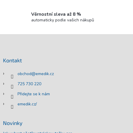
Věrnostní sleva až 8 %
automaticky podle vašich nákupů
Z
á
p
a
Kontakt
t
í
obchod
@
emedik.cz
725 730 220
Přidejte se k nám
emedik.cz/
Novinky