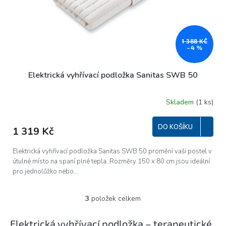
1 388 KČ
–4 %
Elektrická vyhřívací podložka Sanitas SWB 50
Skladem
(1 ks)
Průměrné
hodnocení
produktu
DO KOŠÍKU
1 319 Kč
je
5,0
z
Elektrická vyhřívací podložka Sanitas SWB 50 promění vaši postel v
5
útulné místo na spaní plné tepla. Rozměry 150 x 80 cm jsou ideální
hvězdiček.
pro jednolůžko nebo...
3
položek celkem
O
v
l
Elektrická vyhřívací podložka – terapeutické