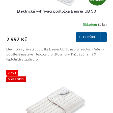
D
Elektrická vyhřívací podložka Beurer UB 90
A
R
Skladem
(1 ks)
M
DO KOŠÍKU
2 997 Kč
A
Elektrická vyhřívací podložka Beurer UB 90 nabízí revoluční řešení -
oddělené nastavení teploty pro tělo a nohy. Každá zóna má 9
teplotních stupňů pro...
AKCE
VÝPRODEJ