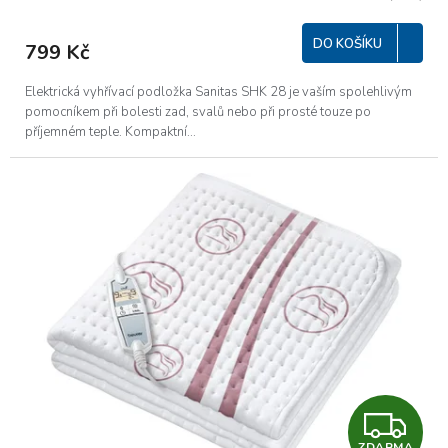
DO KOŠÍKU
799 Kč
Elektrická vyhřívací podložka Sanitas SHK 28 je vaším spolehlivým
pomocníkem při bolesti zad, svalů nebo při prosté touze po
příjemném teple. Kompaktní...
Z
ZDARMA