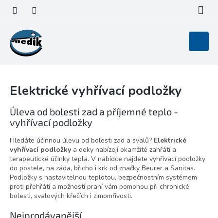
Přejít
na
obsah
Nákupní
košík
Elektrické vyhřívací podložky
Úleva od bolesti zad a příjemné teplo -
vyhřívací podložky
Hledáte účinnou úlevu od bolesti zad a svalů?
Elektrické
vyhřívací podložky
a deky nabízejí okamžité zahřátí a
terapeutické účinky tepla. V nabídce najdete vyhřívací podložky
do postele, na záda, břicho i krk od značky Beurer a Sanitas.
Podložky s nastavitelnou teplotou, bezpečnostním systémem
proti přehřátí a možností praní vám pomohou při chronické
bolesti, svalových křečích i zimomřivosti.
Nejprodávanější