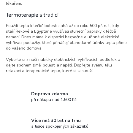
lékařem.
Termoterapie s tradicí
Použití tepla k léčbě bolesti sahá až do roku 500 př. n. l., kdy
staří Řekové a Egypťané využívali sluneční paprsky k léčbě
nemocí. Dnes máme k dispozici bezpečné a účinné elektrické
vyhřívací podložky, které přinášejí blahodárné účinky tepla přímo
do vašeho domova.
Vyberte si z naší nabídky elektrických vyhřívacích podložek a
dejte sbohem zimě, bolesti a napětí. Dopřejte svému tělu
relaxaci a terapeutické teplo, které si zaslouží.
Doprava zdarma
při nákupu nad 1.500 Kč
Více než 30 let na trhu
a tisíce spokojených zákazníků