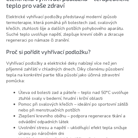
á
teplo pro vaše zdraví
d
a
Elektrické vyhřívací podložky představují moderní způsob
c
termoterapie, která pomáhá při bolestech zad, svalových
í
křečích, ztuhlosti šíje a dalších potížích pohybového aparátu.
p
Suché teplo uvolňuje napětí, zlepšuje krevní oběh a zkracuje
r
regeneraci po námaze či zranění.
v
k
Proč si pořídit vyhřívací podložku?
y
v
Vyhřívací podložky a elektrické deky nabízejí více než jen
ý
příjemné zahřátí v chladných dnech. Díky cílenému působení
p
tepla na konkrétní partie těla působí jako účinná zdravotní
i
pomůcka:
s
u
Úleva od bolesti zad a páteře – teplo nad 50°C uvolňuje
ztuhlé svaly v bederní, hrudní i krční oblasti
Pomoc při svalových křečích – ideální po sportovní zátěži
nebo při menstruačních potížích
Zlepšení krevního oběhu – podpora regenerace tkání a
odvádění odpadních látek
Uvolnění stresu a napětí – uklidňující efekt tepla snižuje
únavu po náročném dni