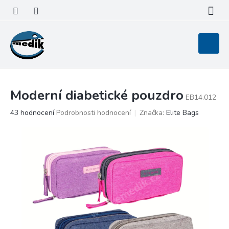
Přejít
na
obsah
Nákupní
košík
Moderní diabetické pouzdro
EB14.012
Průměrné
43 hodnocení
Podrobnosti hodnocení
Značka:
Elite Bags
hodnocení
produktu
je
4,9
z
5
hvězdiček.