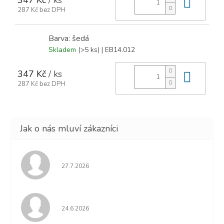
Do ko
287 Kč bez DPH
Barva: šedá
Skladem
(>5 ks)
| EB14.012
347 Kč
/ ks
Do ko
287 Kč bez DPH
Hodnocení obchodu je 5 z 5 hvězdiček.
27.7.2026
Hodnocení obchodu je 5 z 5 hvězdiček.
24.6.2026