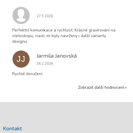
Hodnocení obchodu je 5 z 5 hvězdiček.
27.5.2026
Perfektní komunikace a rychlost. Krásné gravírování na
stetoskopu, navíc mi byly navrženy i další varianty
designu.
Jarmila Janovská
JJ
Hodnocení obchodu je 5 z 5 hvězdiček.
26.2.2026
Rychlé doručení.
Zobrazit další hodnocení
Z
á
p
a
Kontakt
t