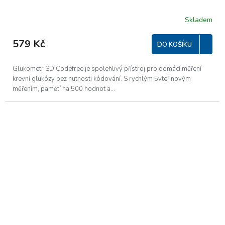
Skladem
579 Kč
DO KOŠÍKU
Glukometr SD Codefree je spolehlivý přístroj pro domácí měření
krevní glukózy bez nutnosti kódování. S rychlým 5vteřinovým
měřením, pamětí na 500 hodnot a...