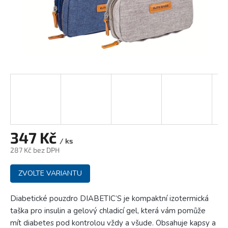
347 Kč
/ ks
287 Kč bez DPH
Měrná
ZVOLTE VARIANTU
cena:
Diabetické pouzdro DIABETIC’S je kompaktní izotermická
taška pro insulin a gelový chladicí gel, která vám pomůže
mít diabetes pod kontrolou vždy a všude. Obsahuje kapsy a