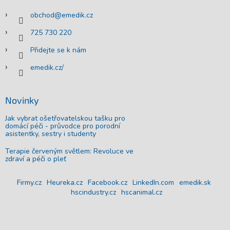
í
obchod
@
emedik.cz
725 730 220
Přidejte se k nám
emedik.cz/
Novinky
Jak vybrat ošetřovatelskou tašku pro
domácí péči - průvodce pro porodní
asistentky, sestry i studenty
Terapie červeným světlem: Revoluce ve
zdraví a péči o pleť
Firmy.cz
Heureka.cz
Facebook.cz
LinkedIn.com
emedik.sk
hscindustry.cz
hscanimal.cz