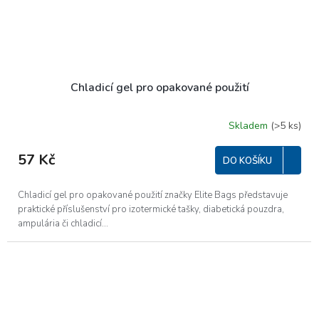
Chladicí gel pro opakované použití
Skladem
(>5 ks)
Průměrné
hodnocení
produktu
57 Kč
DO KOŠÍKU
je
5,0
z
Chladicí gel pro opakované použití značky Elite Bags představuje
5
praktické příslušenství pro izotermické tašky, diabetická pouzdra,
hvězdiček.
ampulária či chladicí...