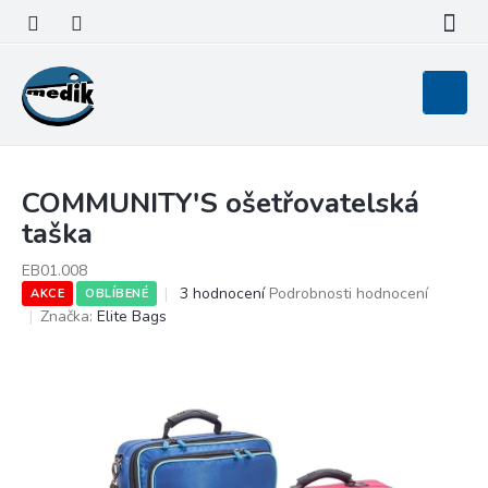
Přejít
na
obsah
Nákupní
košík
COMMUNITY'S ošetřovatelská
taška
EB01.008
Průměrné
3 hodnocení
Podrobnosti hodnocení
AKCE
OBLÍBENÉ
hodnocení
Značka:
Elite Bags
produktu
je
5,0
z
5
hvězdiček.