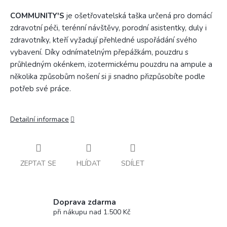
COMMUNITY'S
je ošetřovatelská taška určená pro domácí
zdravotní péči, terénní návštěvy, porodní asistentky, duly i
zdravotníky, kteří vyžadují přehledné uspořádání svého
vybavení. Díky odnímatelným přepážkám, pouzdru s
průhledným okénkem, izotermickému pouzdru na ampule a
několika způsobům nošení si ji snadno přizpůsobíte podle
potřeb své práce.
Detailní informace
ZEPTAT SE
HLÍDAT
SDÍLET
Doprava zdarma
při nákupu nad 1.500 Kč