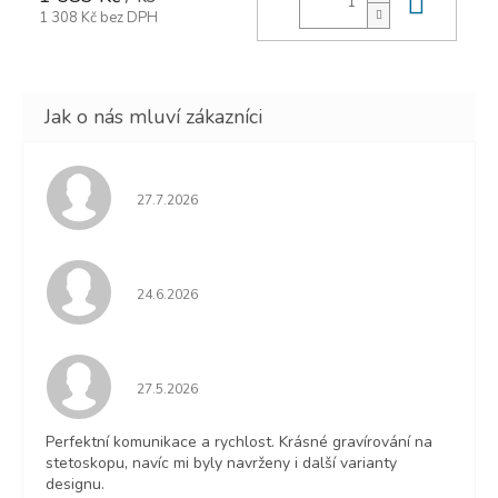
1 308 Kč bez DPH
Hodnocení obchodu je 5 z 5 hvězdiček.
27.7.2026
Hodnocení obchodu je 5 z 5 hvězdiček.
24.6.2026
Hodnocení obchodu je 5 z 5 hvězdiček.
27.5.2026
Perfektní komunikace a rychlost. Krásné gravírování na
stetoskopu, navíc mi byly navrženy i další varianty
designu.