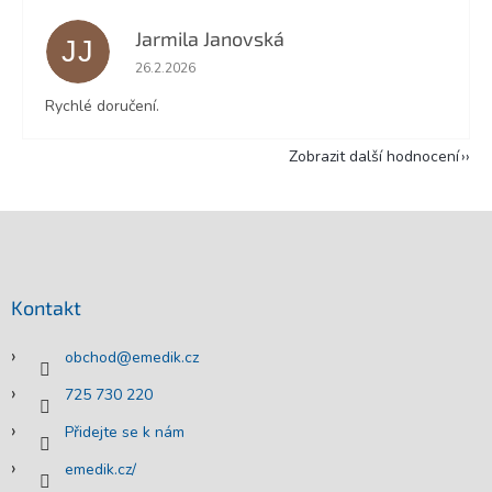
Jarmila Janovská
JJ
Hodnocení obchodu je 5 z 5 hvězdiček.
26.2.2026
Rychlé doručení.
Zobrazit další hodnocení
Z
á
p
a
Kontakt
t
í
obchod
@
emedik.cz
725 730 220
Přidejte se k nám
emedik.cz/