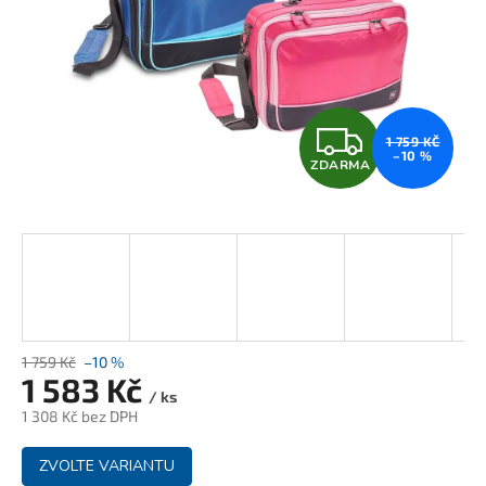
Z
1 759 KČ
–10 %
ZDARMA
D
A
R
M
A
1 759 Kč
–10 %
1 583 Kč
/ ks
1 308 Kč bez DPH
Měrná
ZVOLTE VARIANTU
cena: