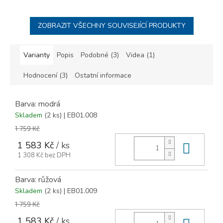
ZOBRAZIT VŠECHNY SOUVISEJÍCÍ PRODUKTY
Varianty
Popis
Podobné (3)
Videa (1)
Hodnocení (3)
Ostatní informace
Barva: modrá
Skladem
(2 ks)
| EB01.008
1 759 Kč
1 583 Kč
/ ks
Do ko
1 308 Kč bez DPH
Barva: růžová
Skladem
(2 ks)
| EB01.009
1 759 Kč
1 583 Kč
/ ks
Do ko