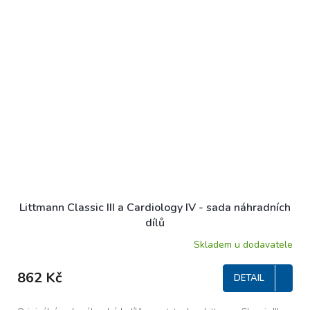
Littmann Classic III a Cardiology IV - sada náhradních
dílů
Skladem u dodavatele
Průměrné
hodnocení
produktu
862 Kč
DETAIL
je
5,0