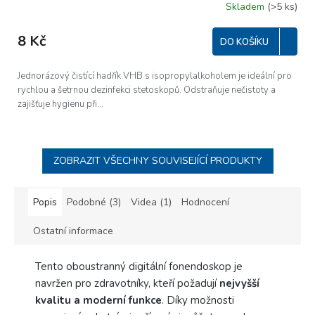
Skladem
(>5 ks)
8 Kč
DO KOŠÍKU
Jednorázový čistící hadřík VHB s isopropylalkoholem je ideální pro
rychlou a šetrnou dezinfekci stetoskopů. Odstraňuje nečistoty a
zajišťuje hygienu při...
ZOBRAZIT VŠECHNY SOUVISEJÍCÍ PRODUKTY
Popis
Podobné (3)
Videa (1)
Hodnocení
Ostatní informace
Tento oboustranný digitální fonendoskop je
navržen pro zdravotníky, kteří požadují
nejvyšší
kvalitu a moderní funkce
. Díky možnosti