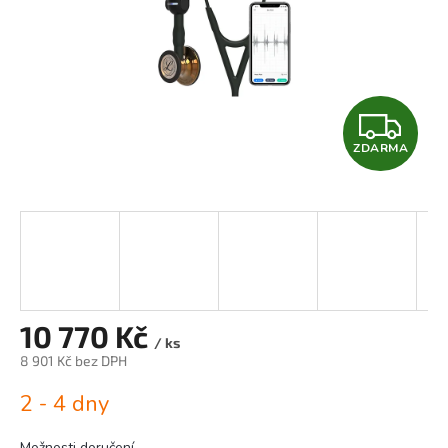
Z
ZDARMA
D
A
R
M
A
10 770 Kč
/ ks
8 901 Kč bez DPH
Měrná
2 - 4 dny
cena:
Možnosti doručení