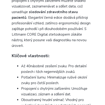
propojení s chytrými zařízeními můžete snadno
vizualizovat, zaznamenávat a sdílet data, což
usnadňuje
sledování zdravotního stavu
pacientů
. Elegantní černá edice dodává přístroji
profesionální vzhled, zatímco ergonomický design
zajišťuje pohodlí i při dlouhodobém používání. S
Littmann CORE Digital stetoskopem získáte
nástroj, který posune vaši diagnostiku na novou
úroveň.
Klíčové vlastnosti:
Až 40násobné zesílení zvuku: Pro detailní
poslech i těch nejjemnějších zvuků.​
Potlačení šumu: Minimalizuje rušivé okolní
zvuky pro čistší poslech.​
Propojení s chytrými zařízeními: Umožňuje
vizualizaci, záznam a sdílení dat.​
Oboustranný hrudní snímač: Vhodný pro