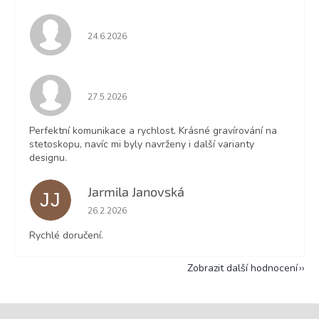
Hodnocení obchodu je 5 z 5 hvězdiček.
24.6.2026
Hodnocení obchodu je 5 z 5 hvězdiček.
27.5.2026
Perfektní komunikace a rychlost. Krásné gravírování na
stetoskopu, navíc mi byly navrženy i další varianty
designu.
Jarmila Janovská
JJ
Hodnocení obchodu je 5 z 5 hvězdiček.
26.2.2026
Rychlé doručení.
Zobrazit další hodnocení
Z