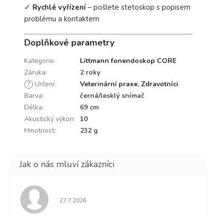
✓
Rychlé vyřízení
– pošlete stetoskop s popisem
problému a kontaktem
Doplňkové parametry
Kategorie
:
Littmann fonendoskop CORE
Záruka
:
2 roky
?
Určení
:
Veterinární praxe
,
Zdravotníci
Barva
:
černá/lesklý snímač
Délka
:
69 cm
Akustický výkon
:
10
Hmotnost
:
232 g
Hodnocení obchodu je 5 z 5 hvězdiček.
27.7.2026