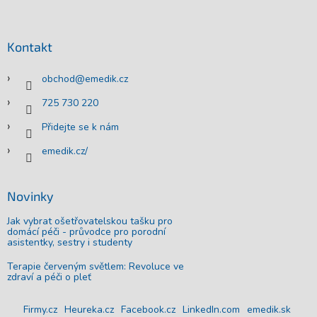
á
p
a
Kontakt
t
í
obchod
@
emedik.cz
725 730 220
Přidejte se k nám
emedik.cz/
Novinky
Jak vybrat ošetřovatelskou tašku pro
domácí péči - průvodce pro porodní
asistentky, sestry i studenty
Terapie červeným světlem: Revoluce ve
zdraví a péči o pleť
Firmy.cz
Heureka.cz
Facebook.cz
LinkedIn.com
emedik.sk