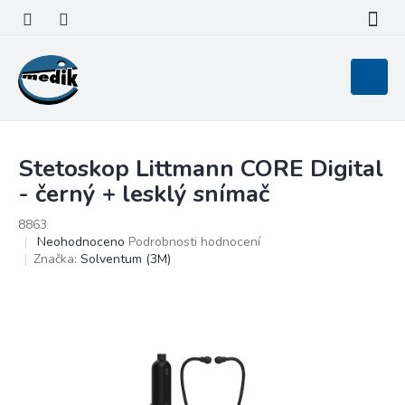
Přejít
na
obsah
Nákupní
košík
Stetoskop Littmann CORE Digital
- černý + lesklý snímač
8863
Průměrné
Neohodnoceno
Podrobnosti hodnocení
hodnocení
Značka:
Solventum (3M)
produktu
je
0,0
z
5
hvězdiček.