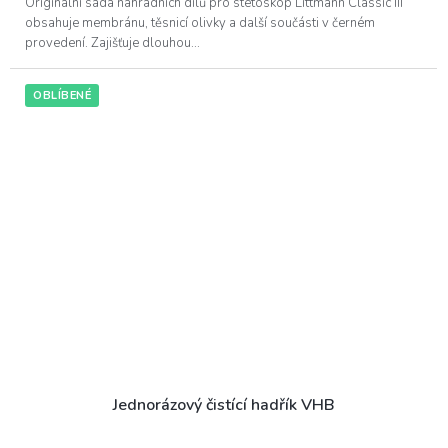
z
Originální sada náhradních dílů pro stetoskop Littmann Classic III
5
obsahuje membránu, těsnicí olivky a další součásti v černém
hvězdiček.
provedení. Zajišťuje dlouhou...
OBLÍBENÉ
Jednorázový čistící hadřík VHB